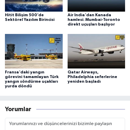
Hitit Bilişim 500’de
Air India'dan Kanada
Sektörel Yazılım Birincisi
hamlesi: Mumbai-Toronto
direkt uçuşları başlıyor
Fransa'daki yangın
Qatar Airways,
görevini tamamlayan Türk
Philadelphia seferlerine
yangın söndürme uçakları
yeniden başladı
yurda döndü
Yorumlar