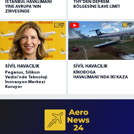
İSTANBUL HAVALİMANI
THY'DEN DEPREM
YİNE AVRUPA'NIN
BÖLGESİNE İLAVE LİMİT
ZİRVESİNDE
SIVIL HAVACILIK
SIVIL HAVACILIK
Pegasus, Silikon
KİKOBOGA
Vadisi’nde Teknoloji
HAVALİMANI'NDA İKİ KAZA
İnovasyon Merkezi
Kuruyor