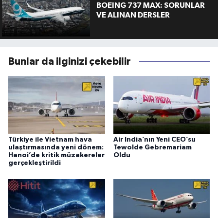
BOEING 737 MAX: SORUNLAR
VE ALINAN DERSLER
Bunlar da ilginizi çekebilir
Türkiye ile Vietnam hava
Air India’nın Yeni CEO’su
ulaştırmasında yeni dönem:
Tewolde Gebremariam
Hanoi’de kritik müzakereler
Oldu
gerçekleştirildi