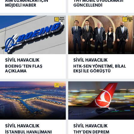
AIM UZMANLARI İÇİN
THY MOBİL UYGULAMASI
MÜJDELİ HABER
GÜNCELLENDİ
SIVIL HAVACILIK
SIVIL HAVACILIK
BOEING'TEN FLAŞ
HTK-SEN YÖNETİMİ, BİLAL
AÇIKLAMA
EKŞİ İLE GÖRÜŞTÜ
SIVIL HAVACILIK
SIVIL HAVACILIK
İSTANBUL HAVALİMANI
THY'DEN DEPREM