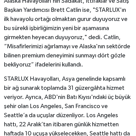
Alaska Havayolları'nın Sadakat, İttifaklar ve Satış
Başkan Yardımcısı Brett Catlin ise, "STARLUX'ın
ilk havayolu ortağı olmaktan gurur duyuyoruz ve
bu sürekli işbirliğimizin yeni bir aşamasına
girmekten heyecan duyuyoruz," dedi. Catlin,
“Misafirlerimizi ağırlamayı ve Alaska'nın sektörde
bilinen premium deneyimini sunmayı dört gözle
bekliyoruz” ifadelerini kullandı.
STARLUX Havayolları, Asya genelinde kapsamlı
bir ağ sunarak toplamda 31 güzergâhta hizmet
veriyor. Ayrıca, ABD'nin Batı Kıyısı'ndaki üç büyük
şehir olan Los Angeles, San Francisco ve
Seattle’a da uçuşlar düzenliyor. Los Angeles
hattı, 22 Aralık’tan itibaren günlük hizmetten
haftada 10 uçuşa yükselecekken, Seattle hattı da