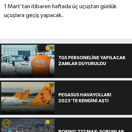
1 Mart'tan itibaren haftada üç uçuştan günlük
uçuşlara geçiş yapacak.
TGS PERSONELİNE YAPILACAK
ZAMLAR DUYURULDU
PEGASUS HAVAYOLLARI
2023'TE KENDİNİ AŞTI
BOEING 737 MAX: SORUNLAR