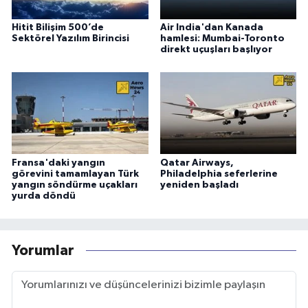
Hitit Bilişim 500’de
Air India'dan Kanada
Sektörel Yazılım Birincisi
hamlesi: Mumbai-Toronto
direkt uçuşları başlıyor
Fransa'daki yangın
Qatar Airways,
görevini tamamlayan Türk
Philadelphia seferlerine
yangın söndürme uçakları
yeniden başladı
yurda döndü
Yorumlar