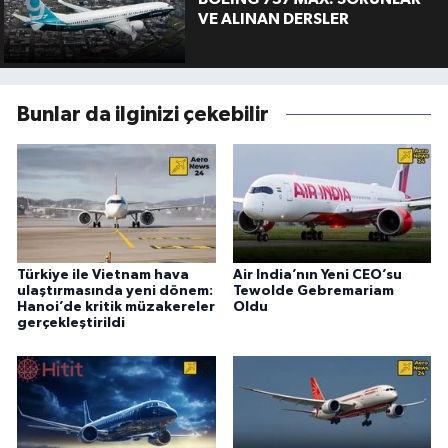
VE ALINAN DERSLER
Bunlar da ilginizi çekebilir
Türkiye ile Vietnam hava
Air India’nın Yeni CEO’su
ulaştırmasında yeni dönem:
Tewolde Gebremariam
Hanoi’de kritik müzakereler
Oldu
gerçekleştirildi