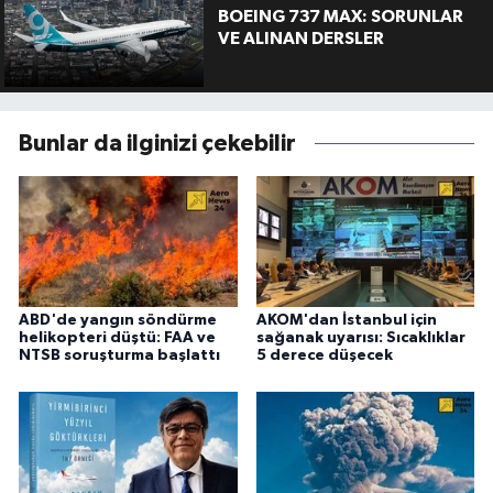
BOEING 737 MAX: SORUNLAR
VE ALINAN DERSLER
Bunlar da ilginizi çekebilir
ABD'de yangın söndürme
AKOM'dan İstanbul için
helikopteri düştü: FAA ve
sağanak uyarısı: Sıcaklıklar
NTSB soruşturma başlattı
5 derece düşecek