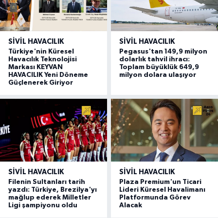
SIVIL HAVACILIK
SIVIL HAVACILIK
Türkiye'nin Küresel
Pegasus'tan 149,9 milyon
Havacılık Teknolojisi
dolarlık tahvil ihracı:
Markası KEYVAN
Toplam büyüklük 649,9
HAVACILIK Yeni Döneme
milyon dolara ulaşıyor
Güçlenerek Giriyor
SIVIL HAVACILIK
SIVIL HAVACILIK
Filenin Sultanları tarih
Plaza Premium'un Ticari
yazdı: Türkiye, Brezilya'yı
Lideri Küresel Havalimanı
mağlup ederek Milletler
Platformunda Görev
Ligi şampiyonu oldu
Alacak