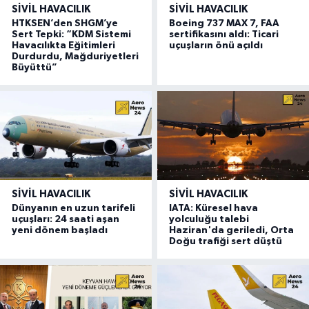
SIVIL HAVACILIK
SIVIL HAVACILIK
HTKSEN’den SHGM’ye
Boeing 737 MAX 7, FAA
Sert Tepki: “KDM Sistemi
sertifikasını aldı: Ticari
Havacılıkta Eğitimleri
uçuşların önü açıldı
Durdurdu, Mağduriyetleri
Büyüttü”
SIVIL HAVACILIK
SIVIL HAVACILIK
Dünyanın en uzun tarifeli
IATA: Küresel hava
uçuşları: 24 saati aşan
yolculuğu talebi
yeni dönem başladı
Haziran'da geriledi, Orta
Doğu trafiği sert düştü