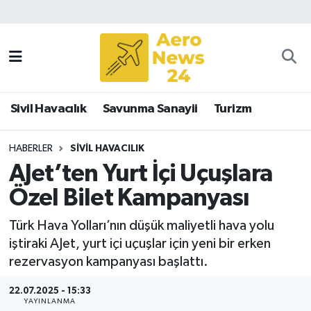
Sivil Havacılık
Savunma Sanayii
Sivil Havacılık
Savunma Sanayii
Turizm
Turizm
HABERLER
SIVIL HAVACILIK
AJet’ten Yurt İçi Uçuşlara
Özel Bilet Kampanyası
Türk Hava Yolları’nın düşük maliyetli hava yolu
iştiraki AJet, yurt içi uçuşlar için yeni bir erken
rezervasyon kampanyası başlattı.
22.07.2025 - 15:33
YAYINLANMA