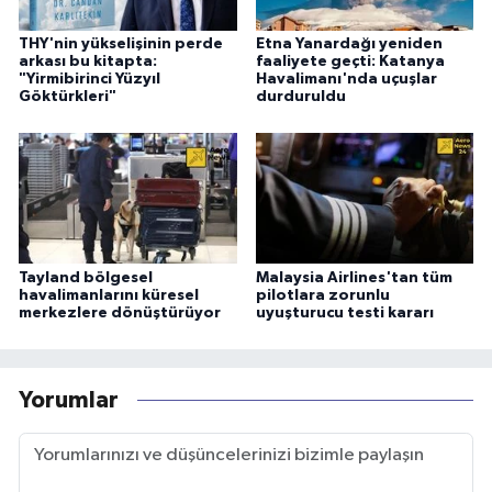
THY'nin yükselişinin perde
Etna Yanardağı yeniden
arkası bu kitapta:
faaliyete geçti: Katanya
"Yirmibirinci Yüzyıl
Havalimanı'nda uçuşlar
Göktürkleri"
durduruldu
Tayland bölgesel
Malaysia Airlines'tan tüm
havalimanlarını küresel
pilotlara zorunlu
merkezlere dönüştürüyor
uyuşturucu testi kararı
Yorumlar