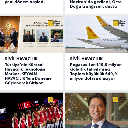
yeni dönem başladı
Haziran'da geriledi, Orta
Doğu trafiği sert düştü
SIVIL HAVACILIK
SIVIL HAVACILIK
Türkiye'nin Küresel
Pegasus'tan 149,9 milyon
Havacılık Teknolojisi
dolarlık tahvil ihracı:
Markası KEYVAN
Toplam büyüklük 649,9
HAVACILIK Yeni Döneme
milyon dolara ulaşıyor
Güçlenerek Giriyor