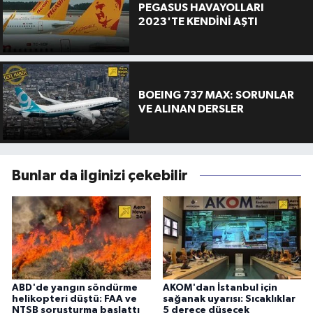
PEGASUS HAVAYOLLARI
2023'TE KENDİNİ AŞTI
BOEING 737 MAX: SORUNLAR
VE ALINAN DERSLER
Bunlar da ilginizi çekebilir
ABD'de yangın söndürme
AKOM'dan İstanbul için
helikopteri düştü: FAA ve
sağanak uyarısı: Sıcaklıklar
NTSB soruşturma başlattı
5 derece düşecek