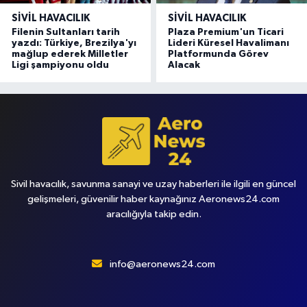
SIVIL HAVACILIK
SIVIL HAVACILIK
Filenin Sultanları tarih
Plaza Premium'un Ticari
yazdı: Türkiye, Brezilya'yı
Lideri Küresel Havalimanı
mağlup ederek Milletler
Platformunda Görev
Ligi şampiyonu oldu
Alacak
Sivil havacılık, savunma sanayi ve uzay haberleri ile ilgili en güncel
gelişmeleri, güvenilir haber kaynağınız Aeronews24.com
aracılığıyla takip edin.
info@aeronews24.com