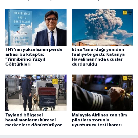
THY'nin yükselişinin perde
Etna Yanardağı yeniden
arkası bu kitapta:
faaliyete geçti: Katanya
"Yirmibirinci Yüzyıl
Havalimanı'nda uçuşlar
Göktürkleri"
durduruldu
Tayland bölgesel
Malaysia Airlines'tan tüm
havalimanlarını küresel
pilotlara zorunlu
merkezlere dönüştürüyor
uyuşturucu testi kararı