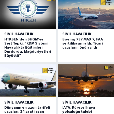
SIVIL HAVACILIK
SIVIL HAVACILIK
HTKSEN’den SHGM’ye
Boeing 737 MAX 7, FAA
Sert Tepki: “KDM Sistemi
sertifikasını aldı: Ticari
Havacılıkta Eğitimleri
uçuşların önü açıldı
Durdurdu, Mağduriyetleri
Büyüttü”
SIVIL HAVACILIK
SIVIL HAVACILIK
Dünyanın en uzun tarifeli
IATA: Küresel hava
uçuşları: 24 saati aşan
yolculuğu talebi