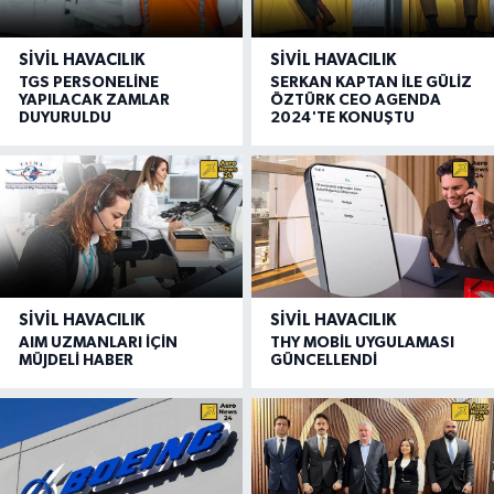
SIVIL HAVACILIK
SIVIL HAVACILIK
TGS PERSONELİNE
SERKAN KAPTAN İLE GÜLİZ
YAPILACAK ZAMLAR
ÖZTÜRK CEO AGENDA
DUYURULDU
2024'TE KONUŞTU
SIVIL HAVACILIK
SIVIL HAVACILIK
AIM UZMANLARI İÇİN
THY MOBİL UYGULAMASI
MÜJDELİ HABER
GÜNCELLENDİ