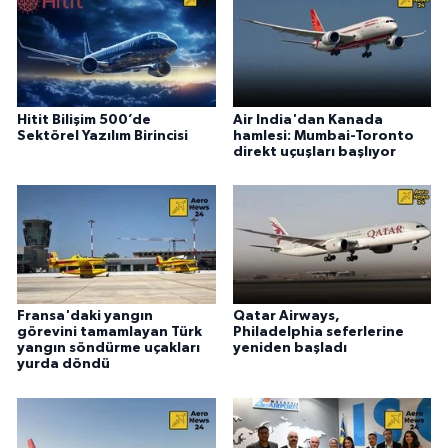
Hitit Bilişim 500’de
Air India'dan Kanada
Sektörel Yazılım Birincisi
hamlesi: Mumbai-Toronto
direkt uçuşları başlıyor
Fransa'daki yangın
Qatar Airways,
görevini tamamlayan Türk
Philadelphia seferlerine
yangın söndürme uçakları
yeniden başladı
yurda döndü