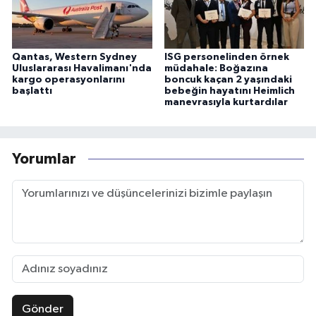
Qantas, Western Sydney
ISG personelinden örnek
Uluslararası Havalimanı'nda
müdahale: Boğazına
kargo operasyonlarını
boncuk kaçan 2 yaşındaki
başlattı
bebeğin hayatını Heimlich
manevrasıyla kurtardılar
Yorumlar
Gönder