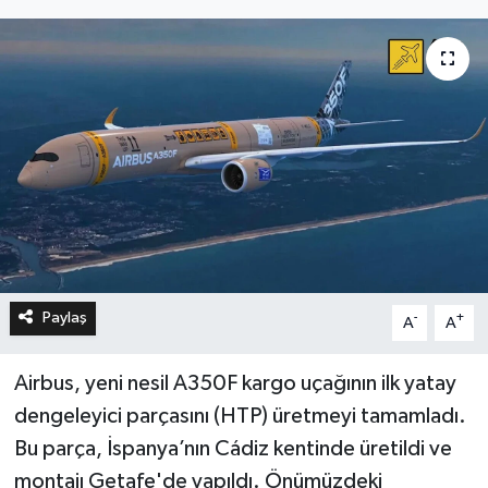
Paylaş
-
+
A
A
Airbus, yeni nesil A350F kargo uçağının ilk yatay
dengeleyici parçasını (HTP) üretmeyi tamamladı.
Bu parça, İspanya’nın Cádiz kentinde üretildi ve
montajı Getafe'de yapıldı. Önümüzdeki