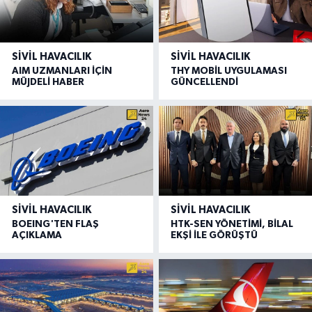
SIVIL HAVACILIK
SIVIL HAVACILIK
AIM UZMANLARI İÇİN
THY MOBİL UYGULAMASI
MÜJDELİ HABER
GÜNCELLENDİ
SIVIL HAVACILIK
SIVIL HAVACILIK
BOEING'TEN FLAŞ
HTK-SEN YÖNETİMİ, BİLAL
AÇIKLAMA
EKŞİ İLE GÖRÜŞTÜ