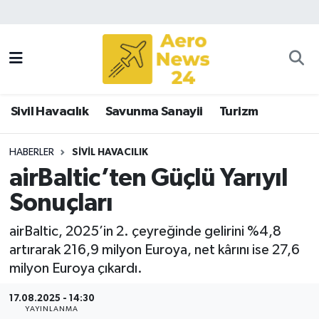
Sivil Havacılık
Savunma Sanayii
Sivil Havacılık
Savunma Sanayii
Turizm
Turizm
HABERLER
SIVIL HAVACILIK
airBaltic’ten Güçlü Yarıyıl
Sonuçları
airBaltic, 2025’in 2. çeyreğinde gelirini %4,8
artırarak 216,9 milyon Euroya, net kârını ise 27,6
milyon Euroya çıkardı.
17.08.2025 - 14:30
YAYINLANMA