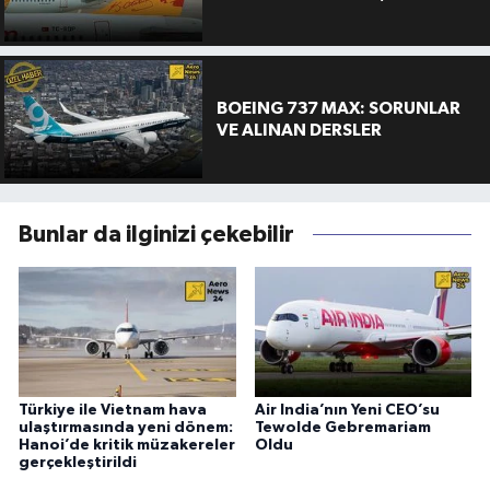
BOEING 737 MAX: SORUNLAR
VE ALINAN DERSLER
Bunlar da ilginizi çekebilir
Türkiye ile Vietnam hava
Air India’nın Yeni CEO’su
ulaştırmasında yeni dönem:
Tewolde Gebremariam
Hanoi’de kritik müzakereler
Oldu
gerçekleştirildi