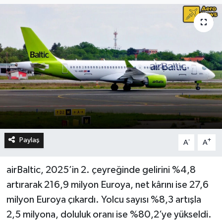
Paylaş
-
+
A
A
airBaltic, 2025’in 2. çeyreğinde gelirini %4,8
artırarak 216,9 milyon Euroya, net kârını ise 27,6
milyon Euroya çıkardı. Yolcu sayısı %8,3 artışla
2,5 milyona, doluluk oranı ise %80,2’ye yükseldi.