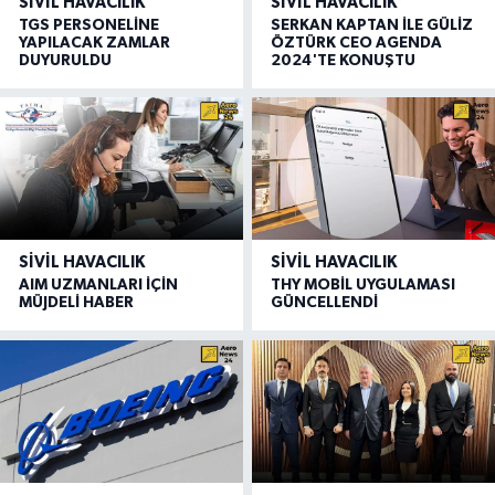
SIVIL HAVACILIK
SIVIL HAVACILIK
TGS PERSONELİNE
SERKAN KAPTAN İLE GÜLİZ
YAPILACAK ZAMLAR
ÖZTÜRK CEO AGENDA
DUYURULDU
2024'TE KONUŞTU
SIVIL HAVACILIK
SIVIL HAVACILIK
AIM UZMANLARI İÇİN
THY MOBİL UYGULAMASI
MÜJDELİ HABER
GÜNCELLENDİ