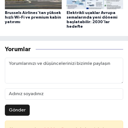
Brussels Airlines'tan yüksek
Elektrikli uçaklar Avrupa
hızlı Wi-Fi ve premium kabin
semalarında yeni dönemi
yatırımı
başlatabilir: 2030'lar
hedefte
Yorumlar
Gönder