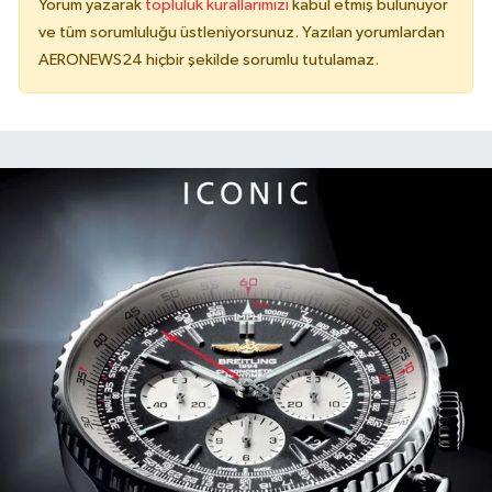
Yorum yazarak
topluluk kurallarımızı
kabul etmiş bulunuyor
ve tüm sorumluluğu üstleniyorsunuz. Yazılan yorumlardan
AERONEWS24 hiçbir şekilde sorumlu tutulamaz.