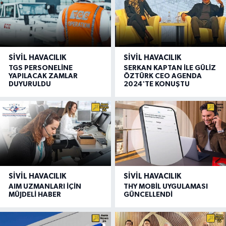
SIVIL HAVACILIK
SIVIL HAVACILIK
TGS PERSONELİNE
SERKAN KAPTAN İLE GÜLİZ
YAPILACAK ZAMLAR
ÖZTÜRK CEO AGENDA
DUYURULDU
2024'TE KONUŞTU
SIVIL HAVACILIK
SIVIL HAVACILIK
AIM UZMANLARI İÇİN
THY MOBİL UYGULAMASI
MÜJDELİ HABER
GÜNCELLENDİ