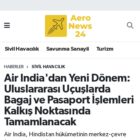
Sivil Havacılık
Savunma Sanayii
Sivil Havacılık
Savunma Sanayii
Turizm
Turizm
HABERLER
SIVIL HAVACILIK
Air India'dan Yeni Dönem:
Uluslararası Uçuşlarda
Bagaj ve Pasaport İşlemleri
Kalkış Noktasında
Tamamlanacak
Air India, Hindistan hükümetinin merkez-çevre