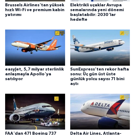
Brussels Airlines'tan yüksek
Elektrikli uçaklar Avrupa
hızlı Wi-Fi ve premium kabin
semalarında yeni dönemi
yatırımı
başlatabilir: 2030'lar
hedefte
easyJet, 5,7 milyar sterlinlik
SunExpress’ten rekor hafta
anlaşmayla Apollo'ya
sonu: Üç gün üst üste
satılıyor
günlük yolcu sayısı 71 bini
aştı
FAA'dan 471 Boeing 737
Delta Air Lines, Atlanta-