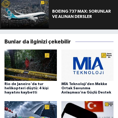
BOEING 737 MAX: SORUNLAR
VE ALINAN DERSLER
Bunlar da ilginizi çekebilir
Rio de Janeiro'da tur
MİA Teknoloji’den Mekke
helikopteri düştü: 4 kişi
Ortak Savunma
hayatını kaybetti
Anlaşması’na Güçlü Destek