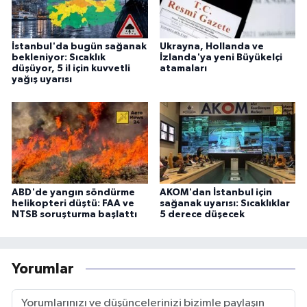
İstanbul'da bugün sağanak
Ukrayna, Hollanda ve
bekleniyor: Sıcaklık
İzlanda'ya yeni Büyükelçi
düşüyor, 5 il için kuvvetli
atamaları
yağış uyarısı
ABD'de yangın söndürme
AKOM'dan İstanbul için
helikopteri düştü: FAA ve
sağanak uyarısı: Sıcaklıklar
NTSB soruşturma başlattı
5 derece düşecek
Yorumlar