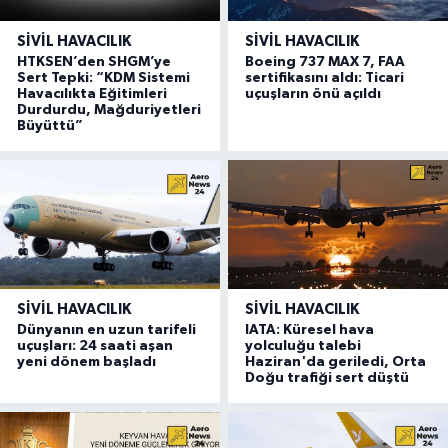
SIVIL HAVACILIK
SIVIL HAVACILIK
HTKSEN’den SHGM’ye
Boeing 737 MAX 7, FAA
Sert Tepki: “KDM Sistemi
sertifikasını aldı: Ticari
Havacılıkta Eğitimleri
uçuşların önü açıldı
Durdurdu, Mağduriyetleri
Büyüttü”
SIVIL HAVACILIK
SIVIL HAVACILIK
Dünyanın en uzun tarifeli
IATA: Küresel hava
uçuşları: 24 saati aşan
yolculuğu talebi
yeni dönem başladı
Haziran'da geriledi, Orta
Doğu trafiği sert düştü