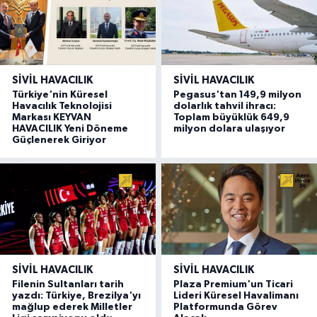
SIVIL HAVACILIK
SIVIL HAVACILIK
Türkiye'nin Küresel
Pegasus'tan 149,9 milyon
Havacılık Teknolojisi
dolarlık tahvil ihracı:
Markası KEYVAN
Toplam büyüklük 649,9
HAVACILIK Yeni Döneme
milyon dolara ulaşıyor
Güçlenerek Giriyor
SIVIL HAVACILIK
SIVIL HAVACILIK
Filenin Sultanları tarih
Plaza Premium'un Ticari
yazdı: Türkiye, Brezilya'yı
Lideri Küresel Havalimanı
mağlup ederek Milletler
Platformunda Görev