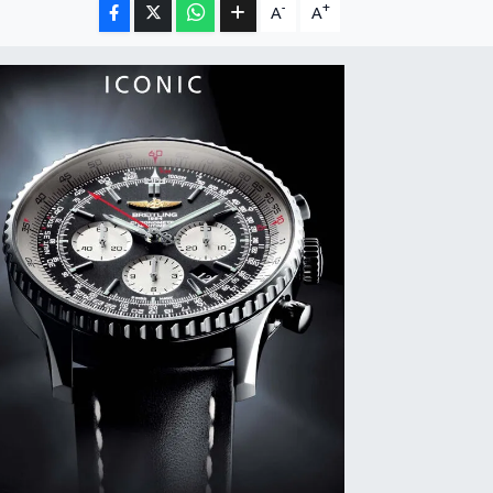
-
+
A
A