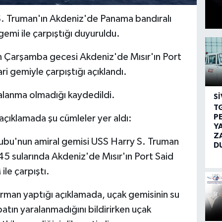
S. Truman'ın Akdeniz'de Panama bandıralı
gemi ile çarpıştığı duyuruldu.
n Çarşamba gecesi Akdeniz'de Mısır'ın Port
ari gemiyle çarpıştığı açıklandı.
alanma olmadığı kaydedildi.
SI
T
P
çıklamada şu cümleler yer aldı:
Y
Z
rubu'nun amiral gemisi USS Harry S. Truman
D
 sularında Akdeniz'de Mısır'ın Port Said
le çarpıştı.
man yaptığı açıklamada, uçak gemisinin su
tın yaralanmadığını bildirirken uçak