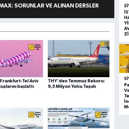
MAX: SORUNLAR VE ALINAN DERSLER
SI
İ
H
Y
A
Z
SI
Frankfurt-Tel Aviv
THY'den Temmuz Rekoru:
Pe
uşlarını başlattı
9,5 Milyon Yolcu Taşıdı
Va
Te
İ
M