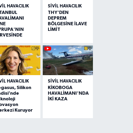
VIL HAVACILIK
SIVIL HAVACILIK
STANBUL
THY'DEN
AVALİMANI
DEPREM
İNE
BÖLGESİNE İLAVE
VRUPA'NIN
LİMİT
İRVESİNDE
VIL HAVACILIK
SIVIL HAVACILIK
gasus, Silikon
KİKOBOGA
disi’nde
HAVALİMANI'NDA
knoloji
İKİ KAZA
novasyon
erkezi Kuruyor