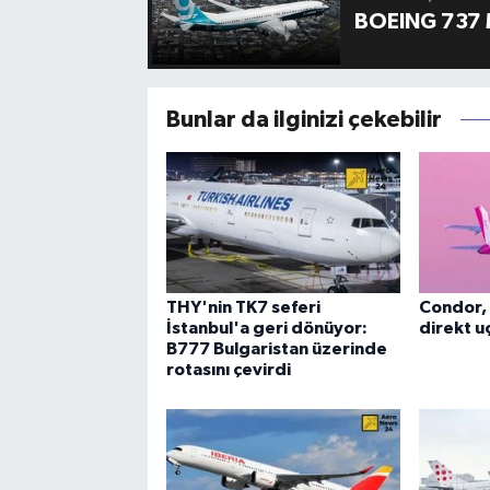
BOEING 737 
Bunlar da ilginizi çekebilir
THY'nin TK7 seferi
Condor, 
İstanbul'a geri dönüyor:
direkt uç
B777 Bulgaristan üzerinde
rotasını çevirdi