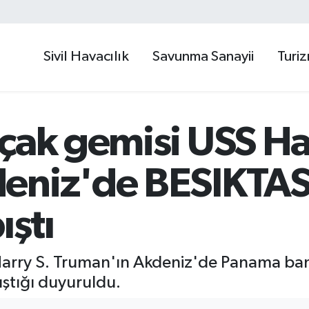
Sivil Havacılık
Savunma Sanayii
Turi
çak gemisi USS Ha
niz'de BESIKTAS-M
ıştı
Harry S. Truman'ın Akdeniz'de Panama ban
pıştığı duyuruldu.