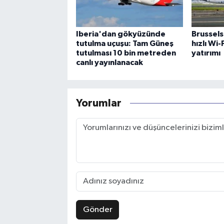
Iberia'dan gökyüzünde
Brussels
tutulma uçuşu: Tam Güneş
hızlı Wi
tutulması 10 bin metreden
yatırımı
canlı yayınlanacak
Yorumlar
Gönder