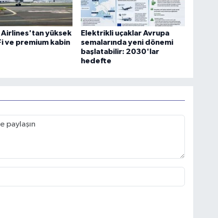
 Airlines'tan yüksek
Elektrikli uçaklar Avrupa
-Fi ve premium kabin
semalarında yeni dönemi
başlatabilir: 2030'lar
hedefte