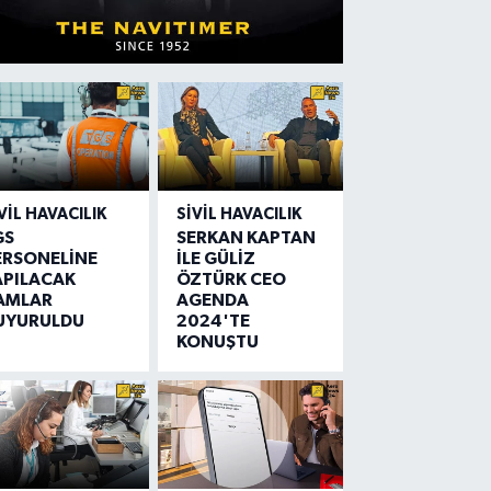
VIL HAVACILIK
SIVIL HAVACILIK
GS
SERKAN KAPTAN
ERSONELİNE
İLE GÜLİZ
APILACAK
ÖZTÜRK CEO
AMLAR
AGENDA
UYURULDU
2024'TE
KONUŞTU