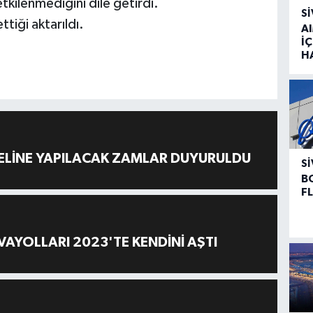
etkilenmediğini dile getirdi.
SI
ttiği aktarıldı.
A
İÇ
H
ELİNE YAPILACAK ZAMLAR DUYURULDU
SI
B
F
AYOLLARI 2023'TE KENDİNİ AŞTI