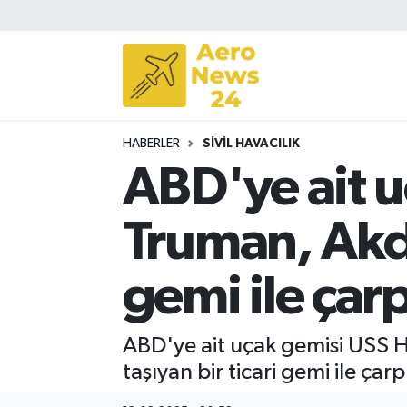
Sivil Havacılık
Savunma Sanayii
HABERLER
SIVIL HAVACILIK
Turizm
ABD'ye ait u
Truman, Akde
gemi ile çarp
ABD'ye ait uçak gemisi USS 
taşıyan bir ticari gemi ile çar