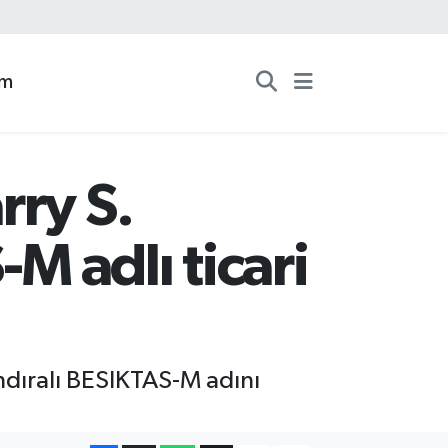
zm
rry S.
 adlı ticari
dıralı BESIKTAS-M adını