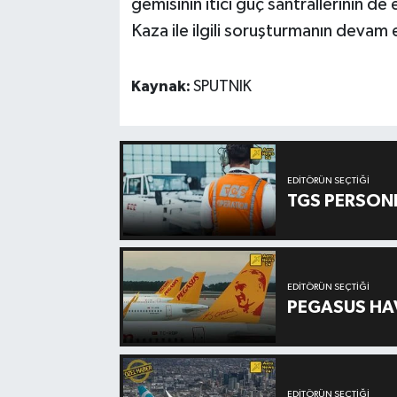
gemisinin itici güç santrallerinin de 
Kaza ile ilgili soruşturmanın devam e
Kaynak:
SPUTNIK
EDITÖRÜN SEÇTIĞI
TGS PERSON
EDITÖRÜN SEÇTIĞI
PEGASUS HAV
EDITÖRÜN SEÇTIĞI