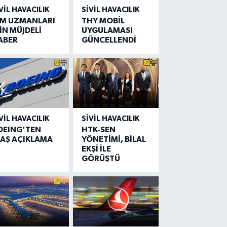
VIL HAVACILIK
SIVIL HAVACILIK
IM UZMANLARI
THY MOBİL
İN MÜJDELİ
UYGULAMASI
ABER
GÜNCELLENDİ
VIL HAVACILIK
SIVIL HAVACILIK
OEING'TEN
HTK-SEN
LAŞ AÇIKLAMA
YÖNETİMİ, BİLAL
EKŞİ İLE
GÖRÜŞTÜ