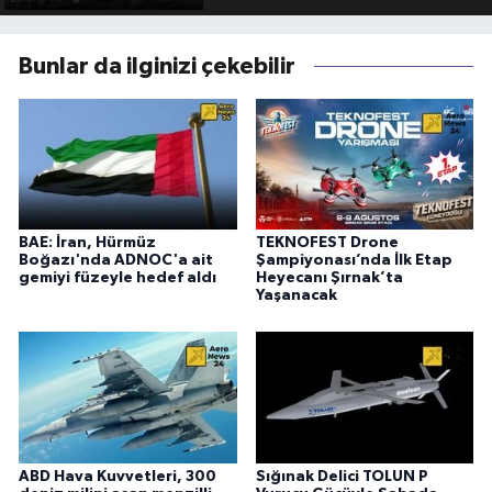
Bunlar da ilginizi çekebilir
BAE: İran, Hürmüz
TEKNOFEST Drone
Boğazı'nda ADNOC'a ait
Şampiyonası’nda İlk Etap
gemiyi füzeyle hedef aldı
Heyecanı Şırnak’ta
Yaşanacak
ABD Hava Kuvvetleri, 300
Sığınak Delici TOLUN P