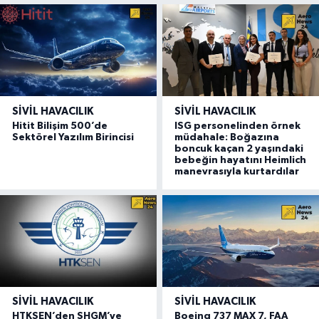
SIVIL HAVACILIK
SIVIL HAVACILIK
Hitit Bilişim 500’de
ISG personelinden örnek
Sektörel Yazılım Birincisi
müdahale: Boğazına
boncuk kaçan 2 yaşındaki
bebeğin hayatını Heimlich
manevrasıyla kurtardılar
SIVIL HAVACILIK
SIVIL HAVACILIK
HTKSEN’den SHGM’ye
Boeing 737 MAX 7, FAA