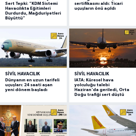
Sert Tepki: “KDM Sistemi
sertifikasını aldı: Ticari
Havacılıkta Eğitimleri
uçuşların önü açıldı
Durdurdu, Mağduriyetleri
Büyüttü”
SIVIL HAVACILIK
SIVIL HAVACILIK
Dünyanın en uzun tarifeli
IATA: Küresel hava
uçuşları: 24 saati aşan
yolculuğu talebi
yeni dönem başladı
Haziran'da geriledi, Orta
Doğu trafiği sert düştü