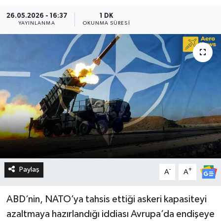
26.05.2026 - 16:37
1 DK
YAYINLANMA
OKUNMA SÜRESI
Paylaş
-
+
A
A
ABD’nin, NATO’ya tahsis ettiği askeri kapasiteyi
azaltmaya hazırlandığı iddiası Avrupa’da endişeye