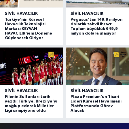
SIVIL HAVACILIK
SIVIL HAVACILIK
Türkiye'nin Küresel
Pegasus'tan 149,9 milyon
Havacılık Teknolojisi
dolarlık tahvil ihracı:
Markası KEYVAN
Toplam büyüklük 649,9
HAVACILIK Yeni Döneme
milyon dolara ulaşıyor
Güçlenerek Giriyor
SIVIL HAVACILIK
SIVIL HAVACILIK
Filenin Sultanları tarih
Plaza Premium'un Ticari
yazdı: Türkiye, Brezilya'yı
Lideri Küresel Havalimanı
mağlup ederek Milletler
Platformunda Görev
Ligi şampiyonu oldu
Alacak