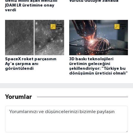
deniz milini aşan menzilli
Vurucu Gücüyle Sahada
JDAM LR üretimine onay
verdi
SpaceX roket parçasının
3D baskı teknolojileri
Ay'a çarpma anı
üretimin geleceğini
görüntülendi
şekillendiriyor: "Türkiye bu
dönüşümün üreticisi olmalı"
Yorumlar