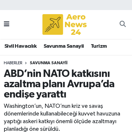
Sivil Havacılık
Savunma Sanayii
Sivil Havacılık
Savunma Sanayii
Turizm
Turizm
HABERLER
SAVUNMA SANAYII
ABD’nin NATO katkısını
azaltma planı Avrupa’da
endişe yarattı
Washington’un, NATO’nun kriz ve savaş
dönemlerinde kullanabileceği kuvvet havuzuna
yaptığı askeri katkıyı önemli ölçüde azaltmayı
planladığı öne sürüldü.