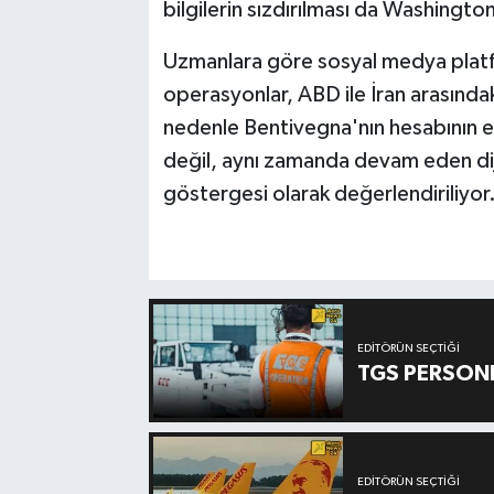
bilgilerin sızdırılması da Washingto
Uzmanlara göre sosyal medya platfor
operasyonlar, ABD ile İran arasında
nedenle Bentivegna'nın hesabının ele
değil, aynı zamanda devam eden dij
göstergesi olarak değerlendiriliyor
EDITÖRÜN SEÇTIĞI
TGS PERSON
EDITÖRÜN SEÇTIĞI