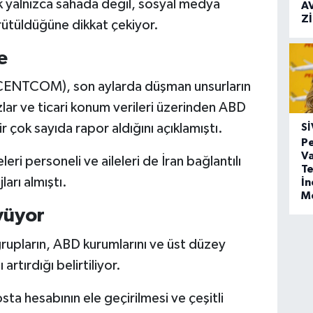
k yalnızca sahada değil, sosyal medya
A
Z
ürütüldüğüne dikkat çekiyor.
e
CENTCOM), son aylarda düşman unsurların
lar ve ticari konum verileri üzerinden ABD
r çok sayıda rapor aldığını açıklamıştı.
SI
Pe
Va
ri personeli ve aileleri de İran bağlantılı
Te
arı almıştı.
İ
M
yüyor
rupların, ABD kurumlarını ve üst düzey
artırdığı belirtiliyor.
sta hesabının ele geçirilmesi ve çeşitli