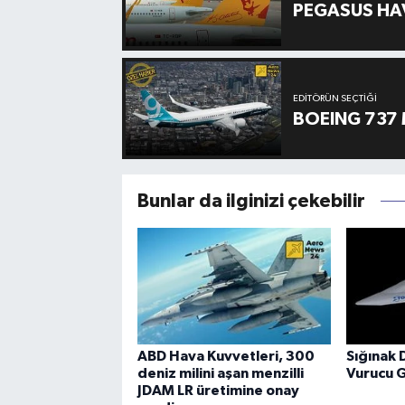
PEGASUS HAV
EDITÖRÜN SEÇTIĞI
BOEING 737 
Bunlar da ilginizi çekebilir
ABD Hava Kuvvetleri, 300
Sığınak 
deniz milini aşan menzilli
Vurucu 
JDAM LR üretimine onay