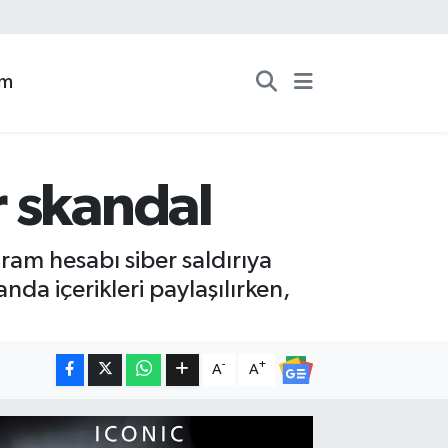
zm
r skandal
ram hesabı siber saldırıya
nda içerikleri paylaşılırken,
-
+
A
A