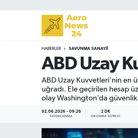
Sivil Havacılık
Savunma Sanayii
HABERLER
SAVUNMA SANAYII
Turizm
ABD Uzay Ku
ABD Uzay Kuvvetleri’nin en üs
uğradı. Ele geçirilen hesap üz
olay Washington’da güvenlik 
02.06.2026 - 09:26
2 DK
YAYINLANMA
OKUNMA SÜRESI