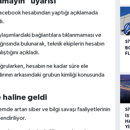
amayın" uyarısı
Facebook hesabından yaptığı açıklamada
ı.
laşımlardaki bağlantılara tıklanmaması ve
SI
ağrısında bulunarak, teknik ekiplerin hesabın
B
ştığını açıkladı.
F
ğrularken, hesabın ne kadar süre ele
dırının arkasındaki grubun kimliği konusunda
 haline geldi
mde artan siber ve bilgi savaşı faaliyetlerinin
SI
İ
endiriliyor.
H
Y