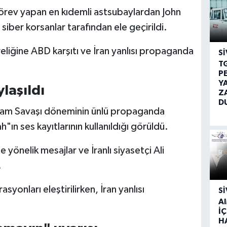
rev yapan en kıdemli astsubaylardan John
iber korsanlar tarafından ele geçirildi.
liğine ABD karşıtı ve İran yanlısı propaganda
SI
T
P
Y
ylaşıldı
Z
D
tnam Savaşı döneminin ünlü propaganda
"ın ses kayıtlarının kullanıldığı görüldü.
yönelik mesajlar ve İranlı siyasetçi Ali
.
yonları eleştirilirken, İran yanlısı
SI
A
İÇ
H