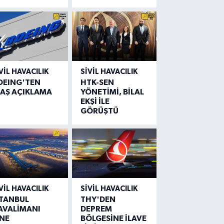
VIL HAVACILIK
SIVIL HAVACILIK
OEING'TEN
HTK-SEN
LAŞ AÇIKLAMA
YÖNETİMİ, BİLAL
EKŞİ İLE
GÖRÜŞTÜ
VIL HAVACILIK
SIVIL HAVACILIK
STANBUL
THY'DEN
AVALİMANI
DEPREM
İNE
BÖLGESİNE İLAVE