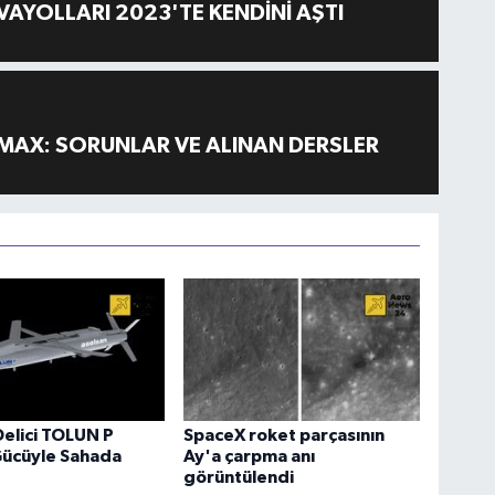
AYOLLARI 2023'TE KENDİNİ AŞTI
MAX: SORUNLAR VE ALINAN DERSLER
Delici TOLUN P
SpaceX roket parçasının
Gücüyle Sahada
Ay'a çarpma anı
görüntülendi