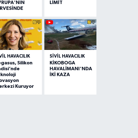
VRUPA'NIN
LİMİT
İRVESİNDE
VIL HAVACILIK
SIVIL HAVACILIK
gasus, Silikon
KİKOBOGA
disi’nde
HAVALİMANI'NDA
knoloji
İKİ KAZA
novasyon
erkezi Kuruyor