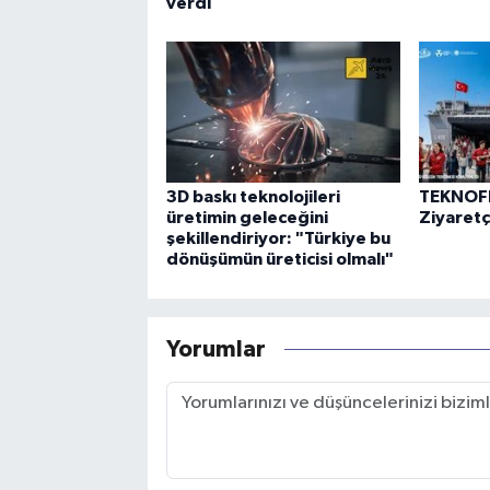
verdi
3D baskı teknolojileri
TEKNOFE
üretimin geleceğini
Ziyaretçi
şekillendiriyor: "Türkiye bu
dönüşümün üreticisi olmalı"
Yorumlar