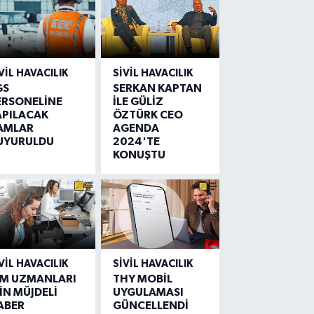
VIL HAVACILIK
SIVIL HAVACILIK
GS
SERKAN KAPTAN
ERSONELİNE
İLE GÜLİZ
APILACAK
ÖZTÜRK CEO
AMLAR
AGENDA
UYURULDU
2024'TE
KONUŞTU
VIL HAVACILIK
SIVIL HAVACILIK
IM UZMANLARI
THY MOBİL
İN MÜJDELİ
UYGULAMASI
ABER
GÜNCELLENDİ