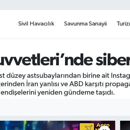
Sivil Havacılık
Savunma Sanayii
Turi
vvetleri’nde sibe
t düzey astsubaylarından birine ait Instag
erinden İran yanlısı ve ABD karşıtı propaga
endişelerini yeniden gündeme taşıdı.