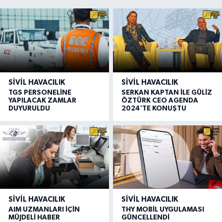
SIVIL HAVACILIK
SIVIL HAVACILIK
TGS PERSONELİNE
SERKAN KAPTAN İLE GÜLİZ
YAPILACAK ZAMLAR
ÖZTÜRK CEO AGENDA
DUYURULDU
2024'TE KONUŞTU
SIVIL HAVACILIK
SIVIL HAVACILIK
AIM UZMANLARI İÇİN
THY MOBİL UYGULAMASI
MÜJDELİ HABER
GÜNCELLENDİ