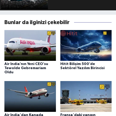
Bunlar da ilginizi çekebilir
Air India’nın Yeni CEO’su
Hitit Bilişim 500’de
Tewolde Gebremariam
Sektörel Yazılım Birincisi
Oldu
Air India'dan Kanada
Fransa'daki yangın