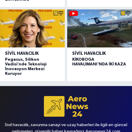
SIVIL HAVACILIK
SIVIL HAVACILIK
Pegasus, Silikon
KİKOBOGA
Vadisi’nde Teknoloji
HAVALİMANI'NDA İKİ KAZA
İnovasyon Merkezi
Kuruyor
Sivil havacılık, savunma sanayi ve uzay haberleri ile ilgili en güncel
gelişmeleri, güvenilir haber kaynağınız Aeronews24.com