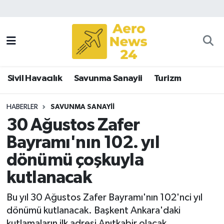
Sivil Havacılık
Savunma Sanayii
Sivil Havacılık
Savunma Sanayii
Turizm
Turizm
HABERLER
SAVUNMA SANAYII
30 Ağustos Zafer
Bayramı'nın 102. yıl
dönümü çoşkuyla
kutlanacak
Bu yıl 30 Ağustos Zafer Bayramı'nın 102'nci yıl
dönümü kutlanacak. Başkent Ankara'daki
kutlamaların ilk adresi Anıtkabir olacak.