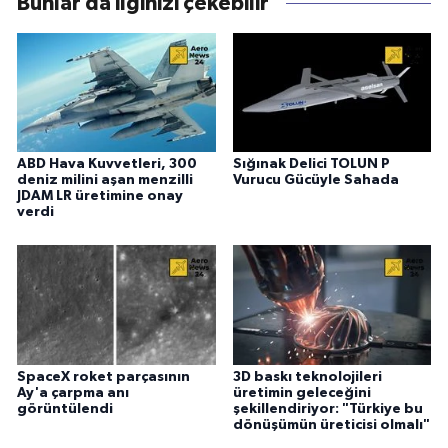
Bunlar da ilginizi çekebilir
ABD Hava Kuvvetleri, 300
Sığınak Delici TOLUN P
deniz milini aşan menzilli
Vurucu Gücüyle Sahada
JDAM LR üretimine onay
verdi
SpaceX roket parçasının
3D baskı teknolojileri
Ay'a çarpma anı
üretimin geleceğini
görüntülendi
şekillendiriyor: "Türkiye bu
dönüşümün üreticisi olmalı"