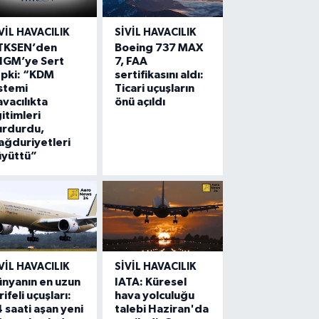
VIL HAVACILIK
SIVIL HAVACILIK
TKSEN’den
Boeing 737 MAX
HGM’ye Sert
7, FAA
epki: “KDM
sertifikasını aldı:
stemi
Ticari uçuşların
vacılıkta
önü açıldı
itimleri
urdurdu,
ğduriyetleri
üyüttü”
VIL HAVACILIK
SIVIL HAVACILIK
nyanın en uzun
IATA: Küresel
rifeli uçuşları:
hava yolculuğu
 saati aşan yeni
talebi Haziran'da