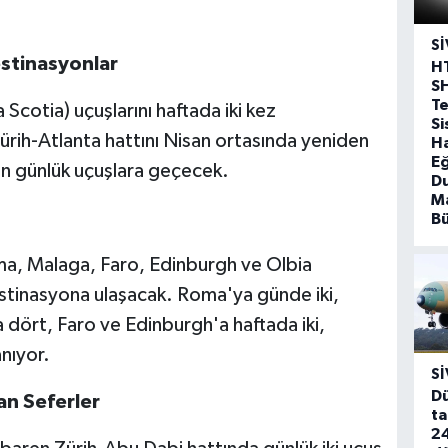
SI
estinasyonlar
H
S
T
Scotia) uçuşlarını haftada iki kez
Si
Zürih-Atlanta hattını Nisan ortasında yeniden
Ha
Eğ
en günlük uçuşlara geçecek.
D
Ma
B
a, Malaga, Faro, Edinburgh ve Olbia
stinasyona ulaşacak. Roma'ya günde iki,
dört, Faro ve Edinburgh'a haftada iki,
nıyor.
SI
Dü
an Seferler
ta
24