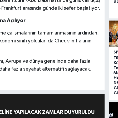
baren Zürih-Abu Dabi hattında günlük iki uçuş
d
Frankfurt arasında günde iki sefer başlatıyor.
ma Açılıyor
eme çalışmalarının tamamlanmasının ardından,
onomi sınıfı yolcuları da Check-in 1 alanını
SI
Tü
anı, Avrupa ve dünya genelinde daha fazla
Kü
Te
daha fazla seyahat alternatifi sağlayacak.
M
HA
D
G
Gi
ELİNE YAPILACAK ZAMLAR DUYURULDU