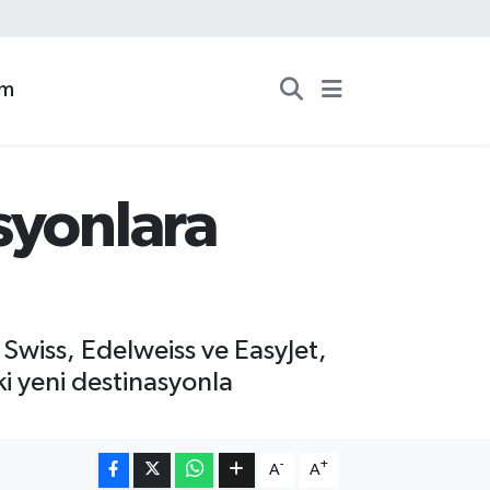
zm
syonlara
 Swiss, Edelweiss ve EasyJet,
ki yeni destinasyonla
-
+
A
A