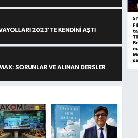
SI
Fi
AYOLLARI 2023'TE KENDİNİ AŞTI
ta
Tü
Br
m
Mi
ş
MAX: SORUNLAR VE ALINAN DERSLER