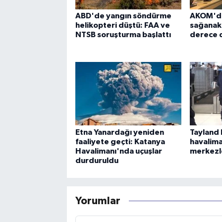
ABD'de yangın söndürme
AKOM'dan
helikopteri düştü: FAA ve
sağanak u
NTSB soruşturma başlattı
derece 
Etna Yanardağı yeniden
Tayland 
faaliyete geçti: Katanya
havalima
Havalimanı'nda uçuşlar
merkezl
durduruldu
Yorumlar