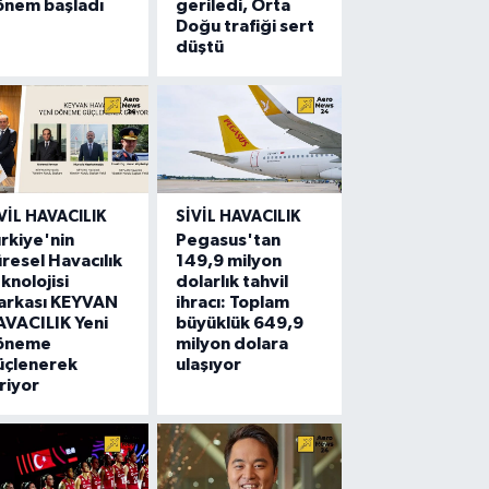
önem başladı
geriledi, Orta
Doğu trafiği sert
düştü
VIL HAVACILIK
SIVIL HAVACILIK
rkiye'nin
Pegasus'tan
resel Havacılık
149,9 milyon
knolojisi
dolarlık tahvil
arkası KEYVAN
ihracı: Toplam
VACILIK Yeni
büyüklük 649,9
öneme
milyon dolara
üçlenerek
ulaşıyor
riyor