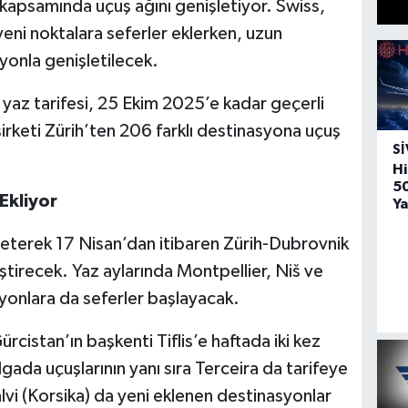
 kapsamında uçuş ağını genişletiyor. Swiss,
eni noktalara seferler eklerken, uzun
syonla genişletilecek.
yaz tarifesi, 25 Ekim 2025’e kadar geçerli
rketi Zürih’ten 206 farklı destinasyona uçuş
SI
Hi
5
Ekliyor
Ya
leterek 17 Nisan’dan itibaren Zürih-Dubrovnik
tirecek. Yaz aylarında Montpellier, Niš ve
yonlara da seferler başlayacak.
rcistan’ın başkenti Tiflis’e haftada iki kez
ada uçuşlarının yanı sıra Terceira da tarifeye
lvi (Korsika) da yeni eklenen destinasyonlar