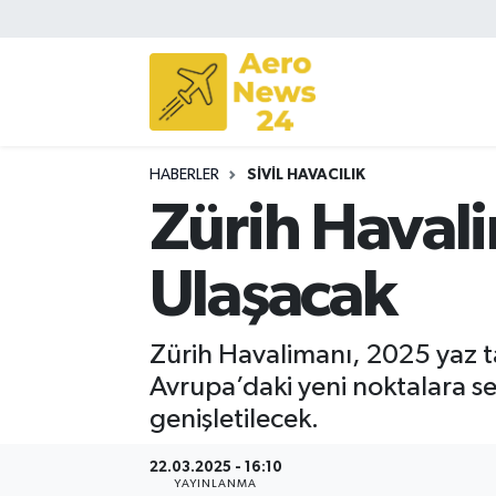
Sivil Havacılık
Savunma Sanayii
HABERLER
SIVIL HAVACILIK
Turizm
Zürih Havali
Ulaşacak
Zürih Havalimanı, 2025 yaz ta
Avrupa’daki yeni noktalara se
genişletilecek.
22.03.2025 - 16:10
YAYINLANMA