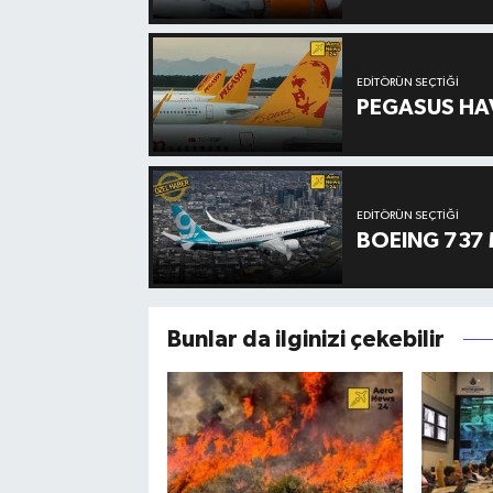
EDITÖRÜN SEÇTIĞI
PEGASUS HAV
EDITÖRÜN SEÇTIĞI
BOEING 737 
Bunlar da ilginizi çekebilir