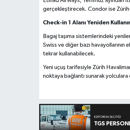
Etihad Airways, Temmuz ayından iti
gerçekleştirecek. Condor ise Zürih-
Check-in 1 Alanı Yeniden Kullanı
Bagaj taşıma sistemlerindeki yenil
Swiss ve diğer bazı havayollarının ek
tekrar kullanabilecek.
Yeni uçuş tarifesiyle Zürih Havalim
noktaya bağlantı sunarak yolculara 
EDITÖRÜN SEÇTIĞI
TGS PERSON