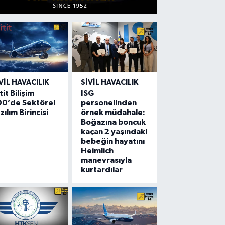
VIL HAVACILIK
SIVIL HAVACILIK
tit Bilişim
ISG
00’de Sektörel
personelinden
zılım Birincisi
örnek müdahale:
Boğazına boncuk
kaçan 2 yaşındaki
bebeğin hayatını
Heimlich
manevrasıyla
kurtardılar