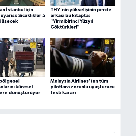
 İstanbul için
THY'nin yükselişinin perde
yarısı: Sıcaklıklar 5
arkası bu kitapta:
düşecek
"Yirmibirinci Yüzyıl
Göktürkleri"
bölgesel
Malaysia Airlines'tan tüm
nlarını küresel
pilotlara zorunlu uyuşturucu
ere dönüştürüyor
testi kararı