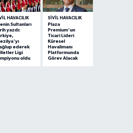
VIL HAVACILIK
SIVIL HAVACILIK
lenin Sultanları
Plaza
rih yazdı:
Premium'un
rkiye,
Ticari Lideri
ezilya'yı
Küresel
ağlup ederek
Havalimanı
lletler Ligi
Platformunda
ampiyonu oldu
Görev Alacak