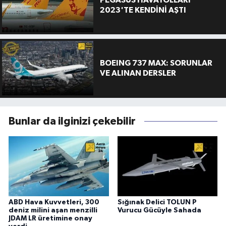
2023'TE KENDİNİ AŞTI
BOEING 737 MAX: SORUNLAR
VE ALINAN DERSLER
Bunlar da ilginizi çekebilir
ABD Hava Kuvvetleri, 300
Sığınak Delici TOLUN P
deniz milini aşan menzilli
Vurucu Gücüyle Sahada
JDAM LR üretimine onay