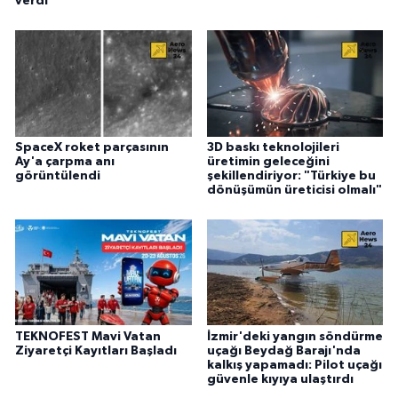
verdi
SpaceX roket parçasının
3D baskı teknolojileri
Ay'a çarpma anı
üretimin geleceğini
görüntülendi
şekillendiriyor: "Türkiye bu
dönüşümün üreticisi olmalı"
TEKNOFEST Mavi Vatan
İzmir'deki yangın söndürme
Ziyaretçi Kayıtları Başladı
uçağı Beydağ Barajı'nda
kalkış yapamadı: Pilot uçağı
güvenle kıyıya ulaştırdı