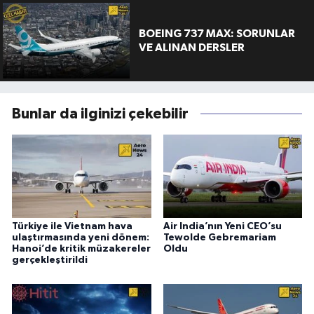
BOEING 737 MAX: SORUNLAR
VE ALINAN DERSLER
Bunlar da ilginizi çekebilir
Türkiye ile Vietnam hava
Air India’nın Yeni CEO’su
ulaştırmasında yeni dönem:
Tewolde Gebremariam
Hanoi’de kritik müzakereler
Oldu
gerçekleştirildi