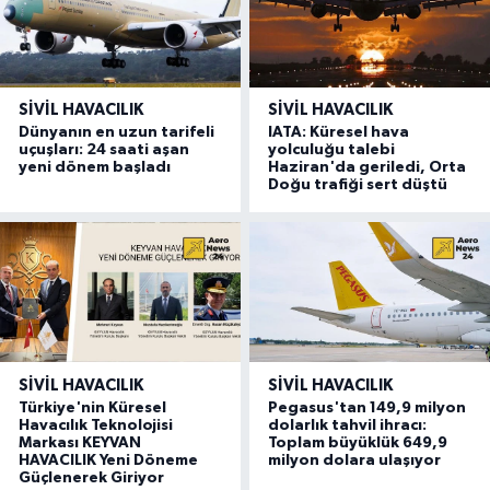
SIVIL HAVACILIK
SIVIL HAVACILIK
Dünyanın en uzun tarifeli
IATA: Küresel hava
uçuşları: 24 saati aşan
yolculuğu talebi
yeni dönem başladı
Haziran'da geriledi, Orta
Doğu trafiği sert düştü
SIVIL HAVACILIK
SIVIL HAVACILIK
Türkiye'nin Küresel
Pegasus'tan 149,9 milyon
Havacılık Teknolojisi
dolarlık tahvil ihracı:
Markası KEYVAN
Toplam büyüklük 649,9
HAVACILIK Yeni Döneme
milyon dolara ulaşıyor
Güçlenerek Giriyor