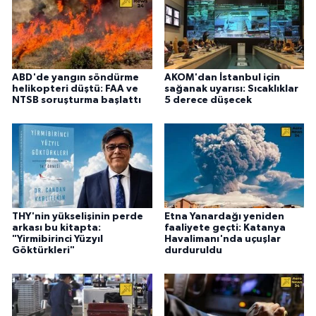
ABD'de yangın söndürme
AKOM'dan İstanbul için
helikopteri düştü: FAA ve
sağanak uyarısı: Sıcaklıklar
NTSB soruşturma başlattı
5 derece düşecek
THY'nin yükselişinin perde
Etna Yanardağı yeniden
arkası bu kitapta:
faaliyete geçti: Katanya
"Yirmibirinci Yüzyıl
Havalimanı'nda uçuşlar
Göktürkleri"
durduruldu