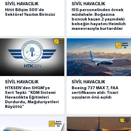
SIVIL HAVACILIK
SIVIL HAVACILIK
Hitit Bilişim 500’de
ISG personelinden örnek
Sektörel Yazılım Birincisi
müdahale: Boğazına
boncuk kaçan 2 yaşındaki
bebeğin hayatını Heimlich
manevrasıyla kurtardılar
SIVIL HAVACILIK
SIVIL HAVACILIK
HTKSEN’den SHGM’ye
Boeing 737 MAX 7, FAA
Sert Tepki: “KDM Sistemi
sertifikasını aldı: Ticari
Havacılıkta Eğitimleri
uçuşların önü açıldı
Durdurdu, Mağduriyetleri
Büyüttü”