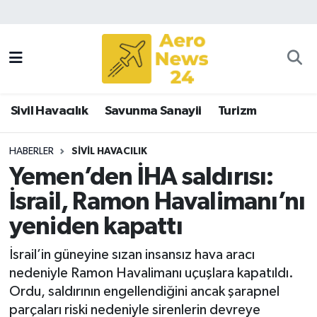
Sivil Havacılık
Savunma Sanayii
Sivil Havacılık
Savunma Sanayii
Turizm
Turizm
HABERLER
SIVIL HAVACILIK
Yemen’den İHA saldırısı:
İsrail, Ramon Havalimanı’nı
yeniden kapattı
İsrail’in güneyine sızan insansız hava aracı
nedeniyle Ramon Havalimanı uçuşlara kapatıldı.
Ordu, saldırının engellendiğini ancak şarapnel
parçaları riski nedeniyle sirenlerin devreye