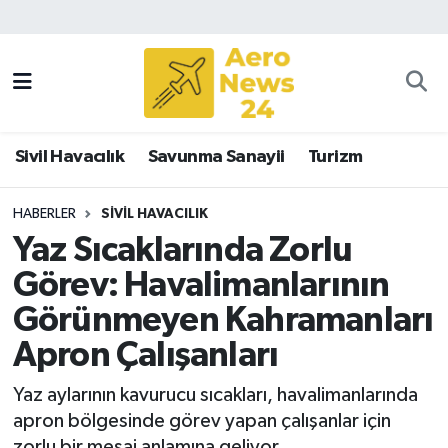
Sivil Havacılık
Savunma Sanayii
Sivil Havacılık
Savunma Sanayii
Turizm
Turizm
HABERLER
SIVIL HAVACILIK
Yaz Sıcaklarında Zorlu
Görev: Havalimanlarının
Görünmeyen Kahramanları
Apron Çalışanları
Yaz aylarının kavurucu sıcakları, havalimanlarında
apron bölgesinde görev yapan çalışanlar için
zorlu bir mesai anlamına geliyor.