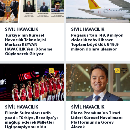
SIVIL HAVACILIK
SIVIL HAVACILIK
Türkiye'nin Küresel
Pegasus'tan 149,9 milyon
Havacılık Teknolojisi
dolarlık tahvil ihracı:
Markası KEYVAN
Toplam büyüklük 649,9
HAVACILIK Yeni Döneme
milyon dolara ulaşıyor
Güçlenerek Giriyor
SIVIL HAVACILIK
SIVIL HAVACILIK
Filenin Sultanları tarih
Plaza Premium'un Ticari
yazdı: Türkiye, Brezilya'yı
Lideri Küresel Havalimanı
mağlup ederek Milletler
Platformunda Görev
Ligi şampiyonu oldu
Alacak