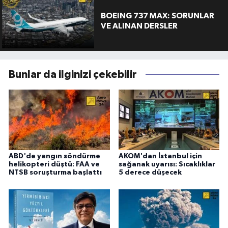
BOEING 737 MAX: SORUNLAR
VE ALINAN DERSLER
Bunlar da ilginizi çekebilir
ABD'de yangın söndürme
AKOM'dan İstanbul için
helikopteri düştü: FAA ve
sağanak uyarısı: Sıcaklıklar
NTSB soruşturma başlattı
5 derece düşecek