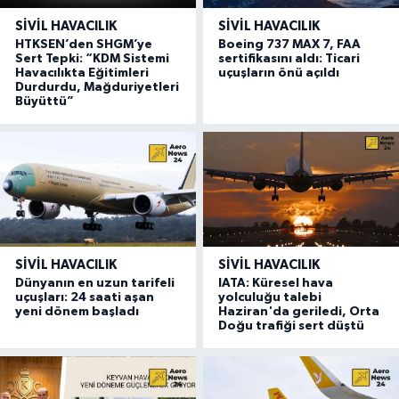
SIVIL HAVACILIK
SIVIL HAVACILIK
HTKSEN’den SHGM’ye
Boeing 737 MAX 7, FAA
Sert Tepki: “KDM Sistemi
sertifikasını aldı: Ticari
Havacılıkta Eğitimleri
uçuşların önü açıldı
Durdurdu, Mağduriyetleri
Büyüttü”
SIVIL HAVACILIK
SIVIL HAVACILIK
Dünyanın en uzun tarifeli
IATA: Küresel hava
uçuşları: 24 saati aşan
yolculuğu talebi
yeni dönem başladı
Haziran'da geriledi, Orta
Doğu trafiği sert düştü