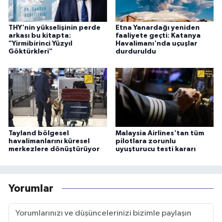
THY'nin yükselişinin perde
Etna Yanardağı yeniden
arkası bu kitapta:
faaliyete geçti: Katanya
"Yirmibirinci Yüzyıl
Havalimanı'nda uçuşlar
Göktürkleri"
durduruldu
Tayland bölgesel
Malaysia Airlines'tan tüm
havalimanlarını küresel
pilotlara zorunlu
merkezlere dönüştürüyor
uyuşturucu testi kararı
Yorumlar