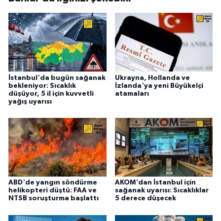
İstanbul'da bugün sağanak
Ukrayna, Hollanda ve
bekleniyor: Sıcaklık
İzlanda'ya yeni Büyükelçi
düşüyor, 5 il için kuvvetli
atamaları
yağış uyarısı
ABD'de yangın söndürme
AKOM'dan İstanbul için
helikopteri düştü: FAA ve
sağanak uyarısı: Sıcaklıklar
NTSB soruşturma başlattı
5 derece düşecek