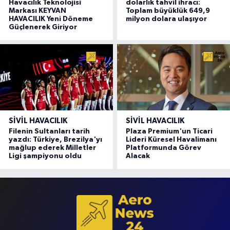
Havacılık Teknolojisi
dolarlık tahvil ihracı:
Markası KEYVAN
Toplam büyüklük 649,9
HAVACILIK Yeni Döneme
milyon dolara ulaşıyor
Güçlenerek Giriyor
SIVIL HAVACILIK
SIVIL HAVACILIK
Filenin Sultanları tarih
Plaza Premium'un Ticari
yazdı: Türkiye, Brezilya'yı
Lideri Küresel Havalimanı
mağlup ederek Milletler
Platformunda Görev
Ligi şampiyonu oldu
Alacak