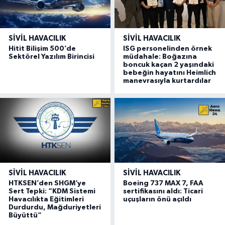
SIVIL HAVACILIK
SIVIL HAVACILIK
Hitit Bilişim 500’de
ISG personelinden örnek
Sektörel Yazılım Birincisi
müdahale: Boğazına
boncuk kaçan 2 yaşındaki
bebeğin hayatını Heimlich
manevrasıyla kurtardılar
SIVIL HAVACILIK
SIVIL HAVACILIK
HTKSEN’den SHGM’ye
Boeing 737 MAX 7, FAA
Sert Tepki: “KDM Sistemi
sertifikasını aldı: Ticari
Havacılıkta Eğitimleri
uçuşların önü açıldı
Durdurdu, Mağduriyetleri
Büyüttü”