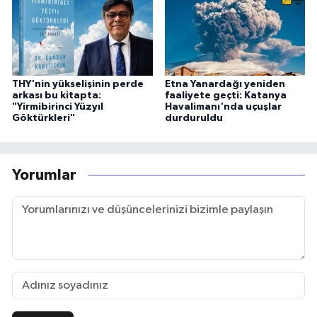
THY'nin yükselişinin perde
Etna Yanardağı yeniden
arkası bu kitapta:
faaliyete geçti: Katanya
"Yirmibirinci Yüzyıl
Havalimanı'nda uçuşlar
Göktürkleri"
durduruldu
Yorumlar