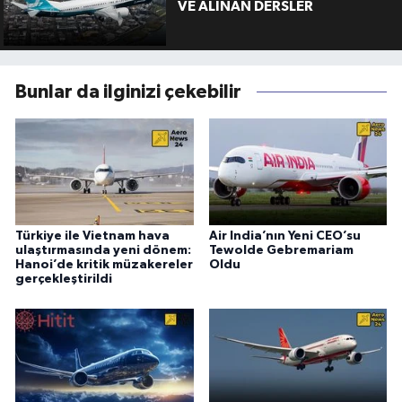
VE ALINAN DERSLER
Bunlar da ilginizi çekebilir
Türkiye ile Vietnam hava
Air India’nın Yeni CEO’su
ulaştırmasında yeni dönem:
Tewolde Gebremariam
Hanoi’de kritik müzakereler
Oldu
gerçekleştirildi