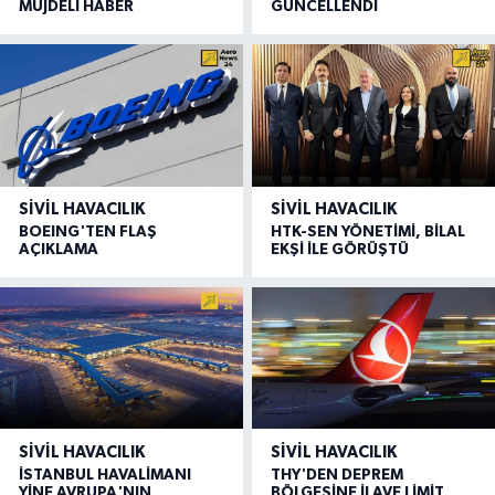
MÜJDELİ HABER
GÜNCELLENDİ
SIVIL HAVACILIK
SIVIL HAVACILIK
BOEING'TEN FLAŞ
HTK-SEN YÖNETİMİ, BİLAL
AÇIKLAMA
EKŞİ İLE GÖRÜŞTÜ
SIVIL HAVACILIK
SIVIL HAVACILIK
İSTANBUL HAVALİMANI
THY'DEN DEPREM
YİNE AVRUPA'NIN
BÖLGESİNE İLAVE LİMİT