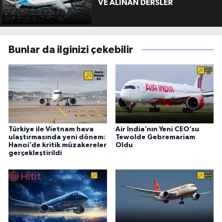
VE ALINAN DERSLER
Bunlar da ilginizi çekebilir
Türkiye ile Vietnam hava
Air India’nın Yeni CEO’su
ulaştırmasında yeni dönem:
Tewolde Gebremariam
Hanoi’de kritik müzakereler
Oldu
gerçekleştirildi