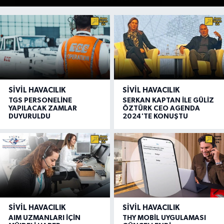
SIVIL HAVACILIK
SIVIL HAVACILIK
TGS PERSONELİNE
SERKAN KAPTAN İLE GÜLİZ
YAPILACAK ZAMLAR
ÖZTÜRK CEO AGENDA
DUYURULDU
2024'TE KONUŞTU
SIVIL HAVACILIK
SIVIL HAVACILIK
AIM UZMANLARI İÇİN
THY MOBİL UYGULAMASI