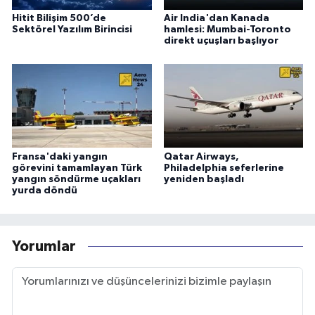
Hitit Bilişim 500’de
Air India'dan Kanada
Sektörel Yazılım Birincisi
hamlesi: Mumbai-Toronto
direkt uçuşları başlıyor
Fransa'daki yangın
Qatar Airways,
görevini tamamlayan Türk
Philadelphia seferlerine
yangın söndürme uçakları
yeniden başladı
yurda döndü
Yorumlar