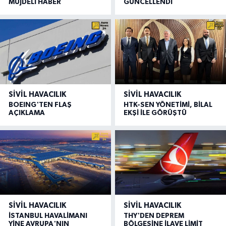
MÜJDELİ HABER
GÜNCELLENDİ
SIVIL HAVACILIK
SIVIL HAVACILIK
BOEING'TEN FLAŞ
HTK-SEN YÖNETİMİ, BİLAL
AÇIKLAMA
EKŞİ İLE GÖRÜŞTÜ
SIVIL HAVACILIK
SIVIL HAVACILIK
İSTANBUL HAVALİMANI
THY'DEN DEPREM
YİNE AVRUPA'NIN
BÖLGESİNE İLAVE LİMİT