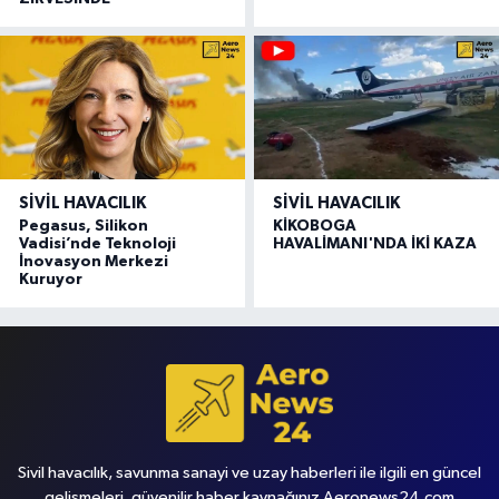
SIVIL HAVACILIK
SIVIL HAVACILIK
Pegasus, Silikon
KİKOBOGA
Vadisi’nde Teknoloji
HAVALİMANI'NDA İKİ KAZA
İnovasyon Merkezi
Kuruyor
Sivil havacılık, savunma sanayi ve uzay haberleri ile ilgili en güncel
gelişmeleri, güvenilir haber kaynağınız Aeronews24.com