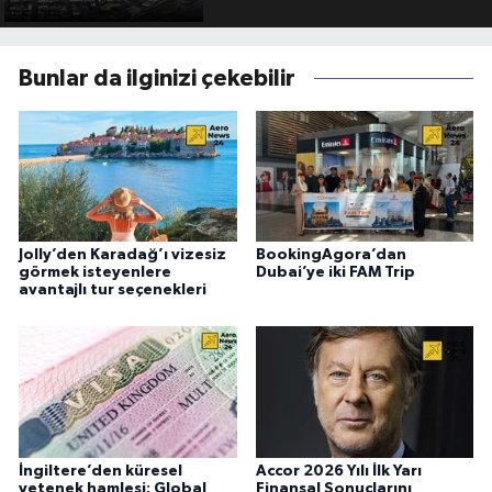
Bunlar da ilginizi çekebilir
Jolly’den Karadağ’ı vizesiz
BookingAgora’dan
görmek isteyenlere
Dubai’ye iki FAM Trip
avantajlı tur seçenekleri
İngiltere’den küresel
Accor 2026 Yılı İlk Yarı
yetenek hamlesi: Global
Finansal Sonuçlarını