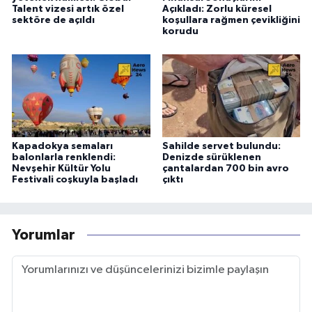
Talent vizesi artık özel
Açıkladı: Zorlu küresel
sektöre de açıldı
koşullara rağmen çevikliğini
korudu
Kapadokya semaları
Sahilde servet bulundu:
balonlarla renklendi:
Denizde sürüklenen
Nevşehir Kültür Yolu
çantalardan 700 bin avro
Festivali coşkuyla başladı
çıktı
Yorumlar