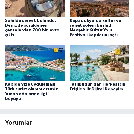
Sahilde servet bulundu:
Kapadokya'da kültür ve
Denizde sürüklenen
sanat şöleni başladı:
çantalardan 700 bin avro
Nevşehir Kültür Yolu
çıktı
Festivali kapılarını açtı
Kapıda vize uygulaması
TatilBudur'dan Herkes için
Türk turist akınını artırdı:
Erişilebilir Dijital Deneyim
Yunan adalarına ilgi
büyüyor
Yorumlar