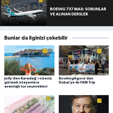
BOEING 737 MAX: SORUNLAR
VE ALINAN DERSLER
Bunlar da ilginizi çekebilir
Jolly’den Karadağ’ı vizesiz
BookingAgora’dan
görmek isteyenlere
Dubai’ye iki FAM Trip
avantajlı tur seçenekleri