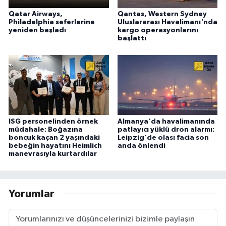
Qatar Airways,
Qantas, Western Sydney
Philadelphia seferlerine
Uluslararası Havalimanı'nda
yeniden başladı
kargo operasyonlarını
başlattı
ISG personelinden örnek
Almanya'da havalimanında
müdahale: Boğazına
patlayıcı yüklü dron alarmı:
boncuk kaçan 2 yaşındaki
Leipzig'de olası facia son
bebeğin hayatını Heimlich
anda önlendi
manevrasıyla kurtardılar
Yorumlar