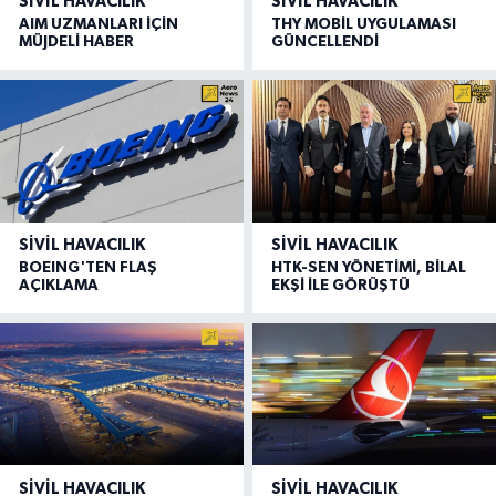
SIVIL HAVACILIK
SIVIL HAVACILIK
AIM UZMANLARI İÇİN
THY MOBİL UYGULAMASI
MÜJDELİ HABER
GÜNCELLENDİ
SIVIL HAVACILIK
SIVIL HAVACILIK
BOEING'TEN FLAŞ
HTK-SEN YÖNETİMİ, BİLAL
AÇIKLAMA
EKŞİ İLE GÖRÜŞTÜ
SIVIL HAVACILIK
SIVIL HAVACILIK