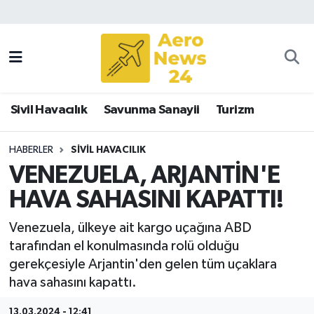
Sivil Havacılık
Savunma Sanayii
Sivil Havacılık
Savunma Sanayii
Turizm
Turizm
HABERLER
SIVIL HAVACILIK
VENEZUELA, ARJANTİN'E
HAVA SAHASINI KAPATTI!
Venezuela, ülkeye ait kargo uçağına ABD
tarafından el konulmasında rolü olduğu
gerekçesiyle Arjantin'den gelen tüm uçaklara
hava sahasını kapattı.
13.03.2024 - 12:41