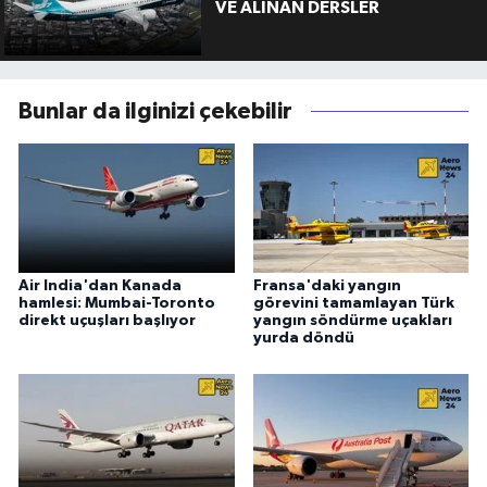
VE ALINAN DERSLER
Bunlar da ilginizi çekebilir
Air India'dan Kanada
Fransa'daki yangın
hamlesi: Mumbai-Toronto
görevini tamamlayan Türk
direkt uçuşları başlıyor
yangın söndürme uçakları
yurda döndü