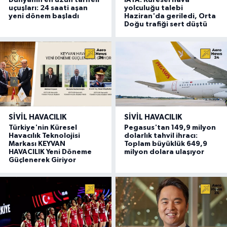
Dünyanın en uzun tarifeli
IATA: Küresel hava
uçuşları: 24 saati aşan
yolculuğu talebi
yeni dönem başladı
Haziran'da geriledi, Orta
Doğu trafiği sert düştü
SIVIL HAVACILIK
SIVIL HAVACILIK
Türkiye'nin Küresel
Pegasus'tan 149,9 milyon
Havacılık Teknolojisi
dolarlık tahvil ihracı:
Markası KEYVAN
Toplam büyüklük 649,9
HAVACILIK Yeni Döneme
milyon dolara ulaşıyor
Güçlenerek Giriyor