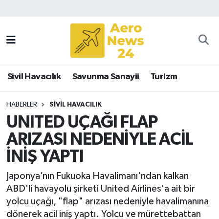
Sivil Havacılık
Savunma Sanayii
Sivil Havacılık
Savunma Sanayii
Turizm
Turizm
HABERLER
SIVIL HAVACILIK
UNITED UÇAĞI FLAP
ARIZASI NEDENİYLE ACİL
İNİŞ YAPTI
Japonya’nın Fukuoka Havalimanı'ndan kalkan
ABD'li havayolu şirketi United Airlines'a ait bir
yolcu uçağı, "flap" arızası nedeniyle havalimanına
dönerek acil iniş yaptı. Yolcu ve mürettebattan