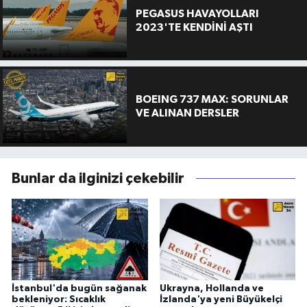
PEGASUS HAVAYOLLARI
2023'TE KENDİNİ AŞTI
BOEING 737 MAX: SORUNLAR
VE ALINAN DERSLER
Bunlar da ilginizi çekebilir
İstanbul'da bugün sağanak
Ukrayna, Hollanda ve
bekleniyor: Sıcaklık
İzlanda'ya yeni Büyükelçi