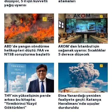
düşüyor, 5 il için kuvvetli
atamaları
yağış uyarısı
ABD'de yangın söndürme
AKOM'dan İstanbul için
helikopteri düştü: FAA ve
sağanak uyarısı: Sıcaklıklar
NTSB soruşturma başlattı
5 derece düşecek
THY'nin yükselişinin perde
Etna Yanardağı yeniden
arkası bu kitapta:
faaliyete geçti: Katanya
"Yirmibirinci Yüzyıl
Havalimanı'nda uçuşlar
Göktürkleri"
durduruldu