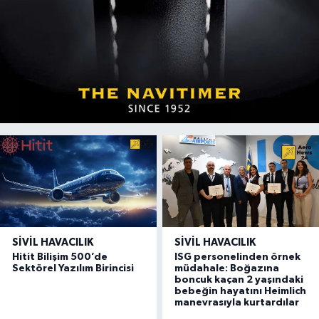
SIVIL HAVACILIK
SIVIL HAVACILIK
Hitit Bilişim 500’de
ISG personelinden örnek
Sektörel Yazılım Birincisi
müdahale: Boğazına
boncuk kaçan 2 yaşındaki
bebeğin hayatını Heimlich
manevrasıyla kurtardılar