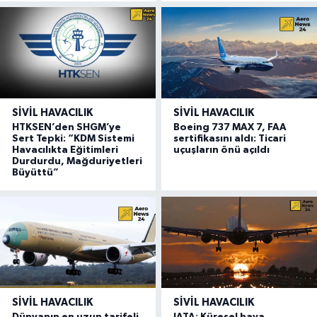
SIVIL HAVACILIK
SIVIL HAVACILIK
HTKSEN’den SHGM’ye
Boeing 737 MAX 7, FAA
Sert Tepki: “KDM Sistemi
sertifikasını aldı: Ticari
Havacılıkta Eğitimleri
uçuşların önü açıldı
Durdurdu, Mağduriyetleri
Büyüttü”
SIVIL HAVACILIK
SIVIL HAVACILIK