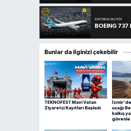
EDITÖRÜN SEÇTIĞI
BOEING 737 
Bunlar da ilginizi çekebilir
TEKNOFEST Mavi Vatan
İzmir'd
Ziyaretçi Kayıtları Başladı
uçağı Be
kalkış y
güvenle 