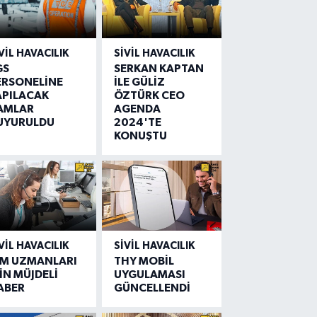
VIL HAVACILIK
SIVIL HAVACILIK
GS
SERKAN KAPTAN
ERSONELİNE
İLE GÜLİZ
APILACAK
ÖZTÜRK CEO
AMLAR
AGENDA
UYURULDU
2024'TE
KONUŞTU
VIL HAVACILIK
SIVIL HAVACILIK
IM UZMANLARI
THY MOBİL
İN MÜJDELİ
UYGULAMASI
ABER
GÜNCELLENDİ