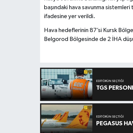
başındaki hava savunma sistemleri t
ifadesine yer verildi.
Hava hedeflerinin 87’si Kursk Bölg
Belgorod Bölgesinde de 2 İHA düş
EDITÖRÜN SEÇTIĞI
TGS PERSON
EDITÖRÜN SEÇTIĞI
PEGASUS HAV