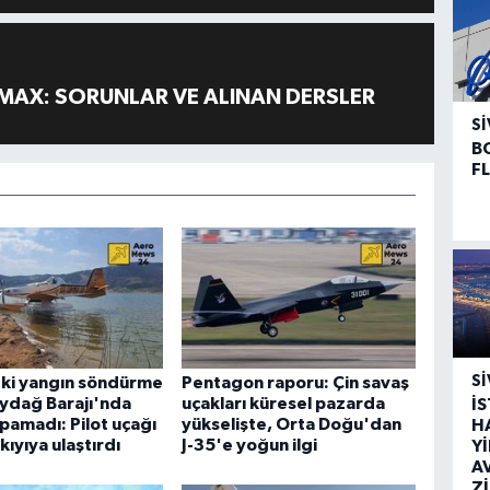
MAX: SORUNLAR VE ALINAN DERSLER
SI
B
F
SI
eki yangın söndürme
Pentagon raporu: Çin savaş
ydağ Barajı'nda
uçakları küresel pazarda
İ
apamadı: Pilot uçağı
yükselişte, Orta Doğu'dan
H
kıyıya ulaştırdı
J-35'e yoğun ilgi
Y
A
Z