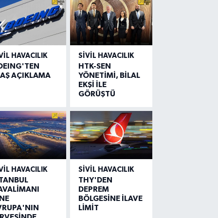
VIL HAVACILIK
SIVIL HAVACILIK
OEING'TEN
HTK-SEN
LAŞ AÇIKLAMA
YÖNETİMİ, BİLAL
EKŞİ İLE
GÖRÜŞTÜ
VIL HAVACILIK
SIVIL HAVACILIK
STANBUL
THY'DEN
AVALİMANI
DEPREM
İNE
BÖLGESİNE İLAVE
VRUPA'NIN
LİMİT
İRVESİNDE