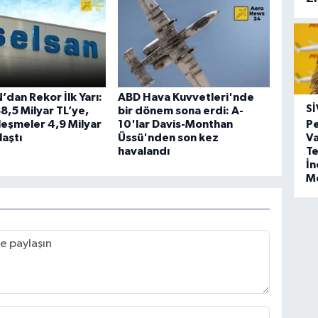
dan Rekor İlk Yarı:
ABD Hava Kuvvetleri'nde
SI
88,5 Milyar TL’ye,
bir dönem sona erdi: A-
leşmeler 4,9 Milyar
10'lar Davis-Monthan
Pe
laştı
Üssü'nden son kez
Va
havalandı
Te
İ
M