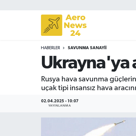
Sivil Havacılık
Savunma Sanayii
HABERLER
SAVUNMA SANAYII
Turizm
Ukrayna'ya 
Rusya hava savunma güçlerini
uçak tipi insansız hava aracını 
02.04.2025 - 10:07
YAYINLANMA