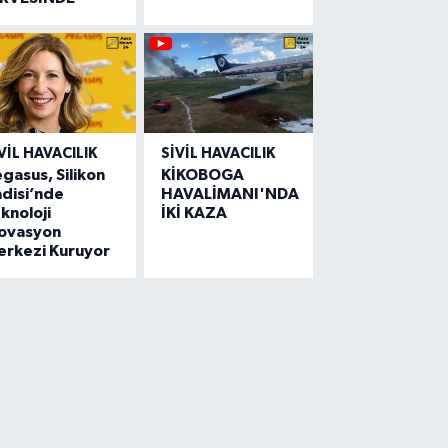
VIL HAVACILIK
SIVIL HAVACILIK
gasus, Silikon
KİKOBOGA
disi’nde
HAVALİMANI'NDA
knoloji
İKİ KAZA
novasyon
erkezi Kuruyor