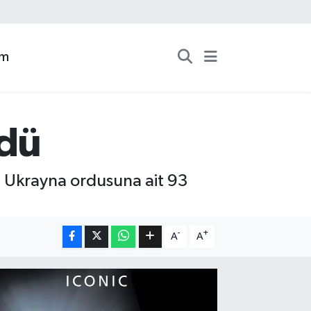
zm
ldü
, Ukrayna ordusuna ait 93
-
+
A
A