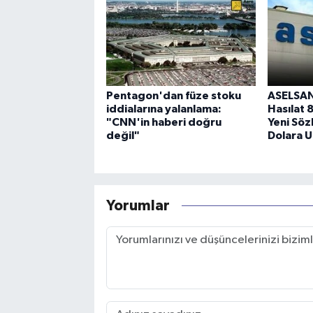
Pentagon'dan füze stoku
ASELSAN’
iddialarına yalanlama:
Hasılat 
"CNN'in haberi doğru
Yeni Söz
değil"
Dolara U
Yorumlar