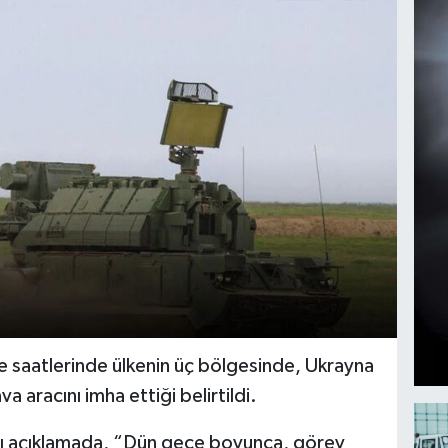
 saatlerinde ülkenin üç bölgesinde, Ukrayna
a aracını imha ettiği belirtildi.
ğı açıklamada, “Dün gece boyunca, görev