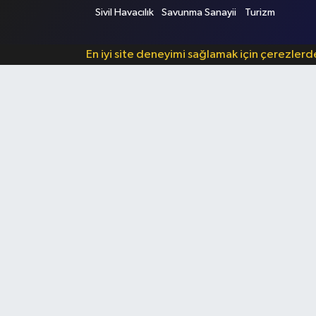
Sivil Havacılık
Savunma Sanayii
Turizm
En iyi site deneyimi sağlamak için çerezler