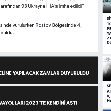
arafından 93 Ukrayna İHA’sı imha edildi”
SI
T
esinde vurulurken Rostov Bölgesinde 4,
P
ürüldü.
Y
Z
D
ELİNE YAPILACAK ZAMLAR DUYURULDU
SI
A
İÇ
H
AYOLLARI 2023'TE KENDİNİ AŞTI