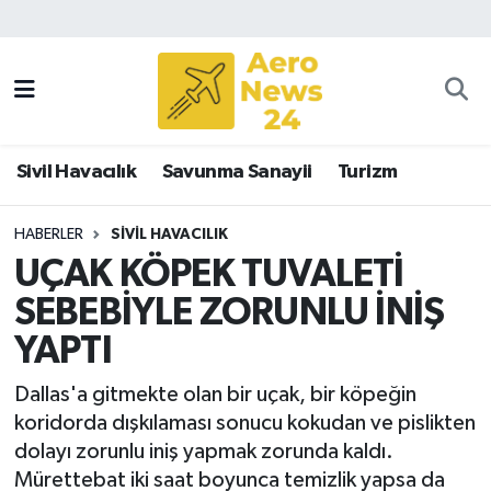
Sivil Havacılık
Savunma Sanayii
Sivil Havacılık
Savunma Sanayii
Turizm
Turizm
HABERLER
SIVIL HAVACILIK
UÇAK KÖPEK TUVALETİ
SEBEBİYLE ZORUNLU İNİŞ
YAPTI
Dallas'a gitmekte olan bir uçak, bir köpeğin
koridorda dışkılaması sonucu kokudan ve pislikten
dolayı zorunlu iniş yapmak zorunda kaldı.
Mürettebat iki saat boyunca temizlik yapsa da