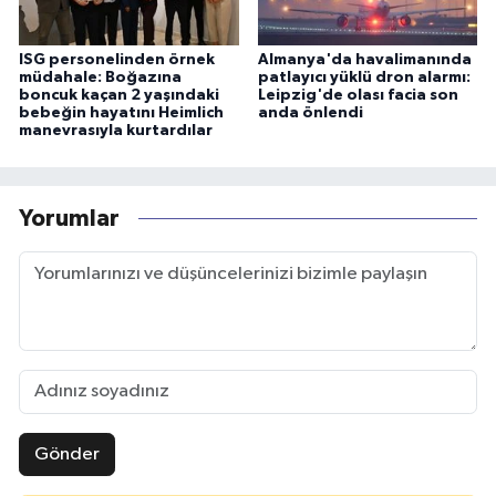
ISG personelinden örnek
Almanya'da havalimanında
müdahale: Boğazına
patlayıcı yüklü dron alarmı:
boncuk kaçan 2 yaşındaki
Leipzig'de olası facia son
bebeğin hayatını Heimlich
anda önlendi
manevrasıyla kurtardılar
Yorumlar
Gönder