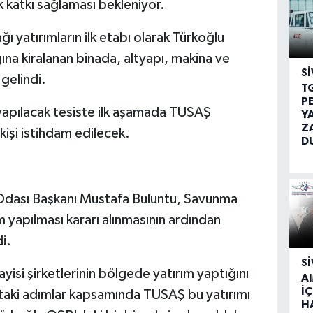
k katkı sağlaması bekleniyor.
yatırımların ilk etabı olarak Türkoğlu
ına kiralanan binada, altyapı, makina ve
SI
gelindi.
T
P
 yapılacak tesiste ilk aşamada TUSAŞ
Y
Z
kişi istihdam edilecek.
D
Odası Başkanı Mustafa Buluntu, Savunma
m yapılması kararı alınmasının ardından
i.
SI
si şirketlerinin bölgede yatırım yaptığını
A
İÇ
taki adımlar kapsamında TUSAŞ bu yatırımı
H