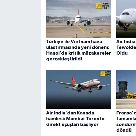
Türkiye ile Vietnam hava
Air Indi
ulaştırmasında yeni dönem:
Tewolde
Hanoi’de kritik müzakereler
Oldu
gerçekleştirildi
Air India'dan Kanada
Fransa'd
hamlesi: Mumbai-Toronto
tamamla
direkt uçuşları başlıyor
söndürm
döndü