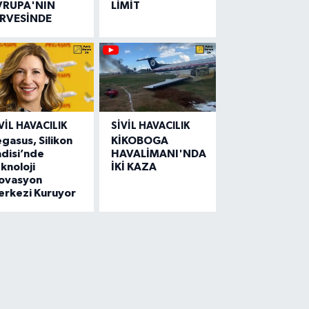
VRUPA'NIN
LİMİT
İRVESİNDE
VIL HAVACILIK
SIVIL HAVACILIK
gasus, Silikon
KİKOBOGA
disi’nde
HAVALİMANI'NDA
knoloji
İKİ KAZA
novasyon
erkezi Kuruyor