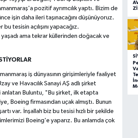
A
manmaraş'a pozitif ayrımcılık yaptı. Bizim de
Z
nce işin daha ileri taşınacağını düşünüyoruz.
 bu tesisin açılışını yapacağız.
i yaşadı ama tekrar küllerinden doğacak ve
SI
İSTİYORLAR
Pe
Va
manmaraş iş dünyasının girişimleriyle faaliyet
Te
İ
y ve Havacılık Sanayi AŞ adlı şirket
M
 anlatan Buluntu, "Bu şirket, ilk etapta
iye, Boeing firmasından uçak almıştı. Bunun
tı var. İnşallah biz bu tesisi hızlı bir şekilde
retimlerimizi Boeing'e yaparız. Bu anlamda çok