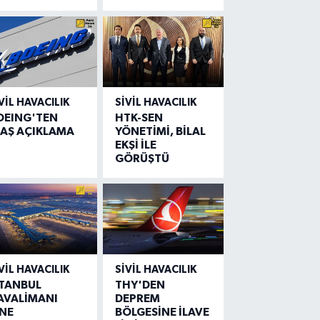
VIL HAVACILIK
SIVIL HAVACILIK
OEING'TEN
HTK-SEN
LAŞ AÇIKLAMA
YÖNETİMİ, BİLAL
EKŞİ İLE
GÖRÜŞTÜ
VIL HAVACILIK
SIVIL HAVACILIK
STANBUL
THY'DEN
AVALİMANI
DEPREM
İNE
BÖLGESİNE İLAVE