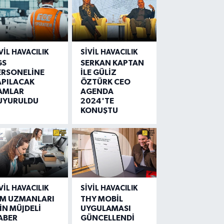
VIL HAVACILIK
SIVIL HAVACILIK
GS
SERKAN KAPTAN
ERSONELİNE
İLE GÜLİZ
APILACAK
ÖZTÜRK CEO
AMLAR
AGENDA
UYURULDU
2024'TE
KONUŞTU
VIL HAVACILIK
SIVIL HAVACILIK
IM UZMANLARI
THY MOBİL
İN MÜJDELİ
UYGULAMASI
ABER
GÜNCELLENDİ