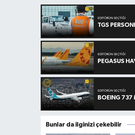
EDITÖRÜN SEÇTIĞI
TGS PERSON
EDITÖRÜN SEÇTIĞI
PEGASUS HAV
EDITÖRÜN SEÇTIĞI
BOEING 737 
Bunlar da ilginizi çekebilir