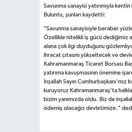
Savunma sanayisi yatırımıyla kentin
Buluntu, şunları kaydetti:
"Savunma sanayisiyle beraber yüzlerc
Özellikle nitelikli iş gücü dediğimi
alana çok ilgi duyduğunu gözlemli
ihracat çıtasını yükseltecek ve devl
Kahramanmaraş Ticaret Borsası Başk
yatırıma kavuşmasının önemine işar
İnşallah Sayın Cumhurbaşkanı'mız b
kuruyoruz Kahramanmaraş'ta halkla 
bizim yanımızda oldu. Biz de inşall
ödemiş olacağız devletimize." dedi