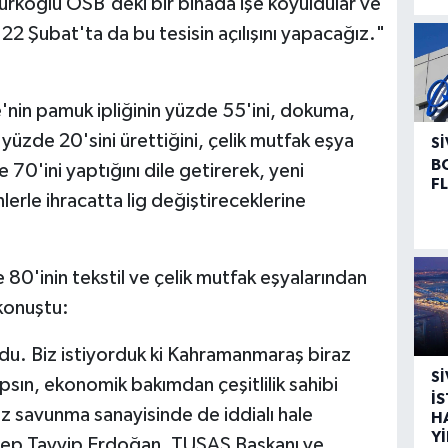
Türkoğlu OSB'deki bir binada işe koyuldular ve
22 Şubat'ta da bu tesisin açılışını yapacağız."
'nin pamuk ipliğinin yüzde 55'ini, dokuma,
üzde 20'sini ürettiğini, çelik mutfak eşya
SI
B
70'ini yaptığını dile getirerek, yeni
F
rle ihracatta lig değiştireceklerine
80'inin tekstil ve çelik mutfak eşyalarından
konuştu:
u. Biz istiyorduk ki Kahramanmaraş biraz
SI
psın, ekonomik bakımdan çeşitlilik sahibi
İ
z savunma sanayisinde de iddialı hale
H
Y
ep Tayyip Erdoğan, TUSAŞ Başkanı ve