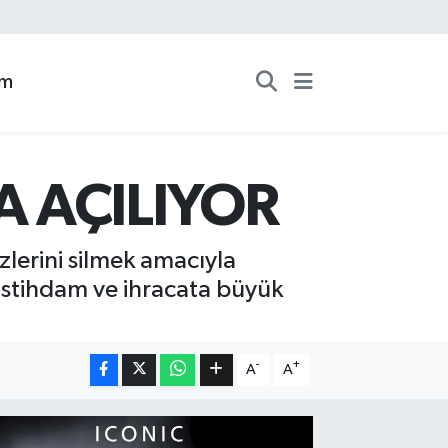
zm
A AÇILIYOR
lerini silmek amacıyla
istihdam ve ihracata büyük
-
+
A
A