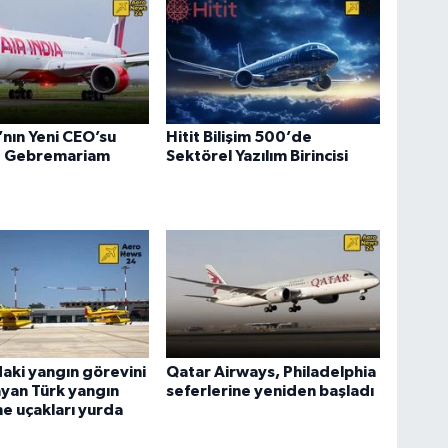
a’nın Yeni CEO’su
Hitit Bilişim 500’de
 Gebremariam
Sektörel Yazılım Birincisi
aki yangın görevini
Qatar Airways, Philadelphia
yan Türk yangın
seferlerine yeniden başladı
e uçakları yurda