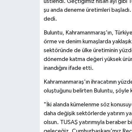
üstlendi. Geçtiğimiz nisan ayı gibi 
şu anda deneme üretimleri başladı. 
dedi.
Buluntu, Kahramanmaraş'ın, Türkiye
örme ve denim kumaşlarda yaklaşık y
sektöründe de ülke üretiminin yüzde 
dönemde katma değeri yüksek ürünle
inandığını ifade etti.
Kahramanmaraş'ın ihracatının yüzde 
oluştuğunu belirten Buluntu, şöyle 
"İki alanda kümelenme söz konusuyd
daha değişik sektörlerde yatırım ya
olsun. TUSAŞ yatırımıyla beraber bi
geleceğiz. Cumhurbaşkanı'mız Rec