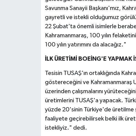
Savunma Sanayii Başkanı'mız, Kahra
gayretli ve istekli olduğumuz görülü
22 Şubat'ta önemli isimlerle beraber
Kahramanmaraş, 100 yılın felaketin
100 yılın yatırımını da alacağız."
İLK ÜRETİMİ BOEİNG'E YAPMAK 
Tesisin TUSAŞ'ın ortaklığında Kahra
göstereceğini ve Kahramanmaraş Uza
üzerinden çalışmalarını yürüteceğini
üretimlerini TUSAŞ'a yapacak. Türk
yüzde 20'sinin Türkiye'de üretilme şar
faaliyete geçirebilirsek belki ilk ü
istekliyiz." dedi.