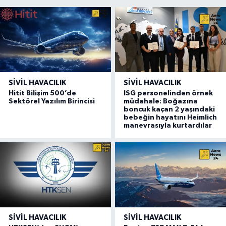
SIVIL HAVACILIK
SIVIL HAVACILIK
Hitit Bilişim 500’de
ISG personelinden örnek
Sektörel Yazılım Birincisi
müdahale: Boğazına
boncuk kaçan 2 yaşındaki
bebeğin hayatını Heimlich
manevrasıyla kurtardılar
SIVIL HAVACILIK
SIVIL HAVACILIK