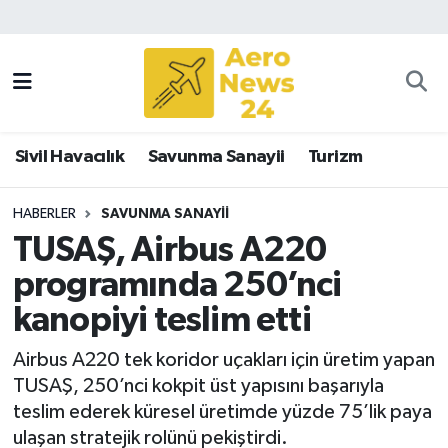
Sivil Havacılık
Savunma Sanayii
Sivil Havacılık
Savunma Sanayii
Turizm
Turizm
HABERLER
SAVUNMA SANAYII
TUSAŞ, Airbus A220
programında 250’nci
kanopiyi teslim etti
Airbus A220 tek koridor uçakları için üretim yapan
TUSAŞ, 250’nci kokpit üst yapısını başarıyla
teslim ederek küresel üretimde yüzde 75’lik paya
ulaşan stratejik rolünü pekiştirdi.