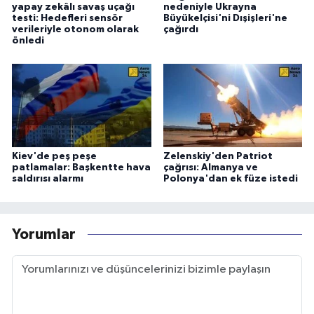
yapay zekâlı savaş uçağı
nedeniyle Ukrayna
testi: Hedefleri sensör
Büyükelçisi'ni Dışişleri'ne
verileriyle otonom olarak
çağırdı
önledi
Kiev'de peş peşe
Zelenskiy'den Patriot
patlamalar: Başkentte hava
çağrısı: Almanya ve
saldırısı alarmı
Polonya'dan ek füze istedi
Yorumlar