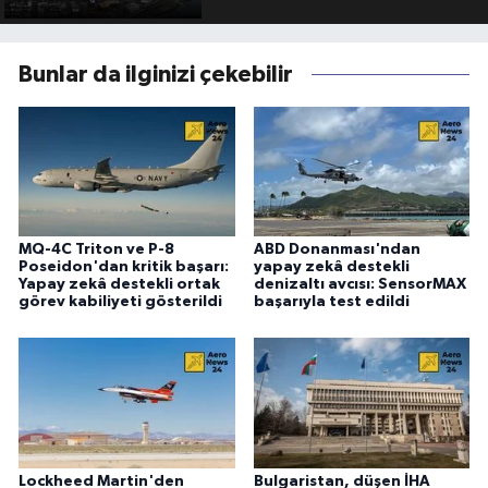
Bunlar da ilginizi çekebilir
MQ-4C Triton ve P-8
ABD Donanması'ndan
Poseidon'dan kritik başarı:
yapay zekâ destekli
Yapay zekâ destekli ortak
denizaltı avcısı: SensorMAX
görev kabiliyeti gösterildi
başarıyla test edildi
Lockheed Martin'den
Bulgaristan, düşen İHA