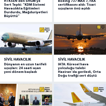
HTKSEN’den SHGM’ye
Boeing 737 MAX 7, FAA
Sert Tepki: “KDM Sistemi
sertifikasını aldı: Ticari
Havacılıkta Eğitimleri
uçuşların önü açıldı
Durdurdu, Mağduriyetleri
Büyüttü”
SIVIL HAVACILIK
SIVIL HAVACILIK
Dünyanın en uzun tarifeli
IATA: Küresel hava
uçuşları: 24 saati aşan
yolculuğu talebi
yeni dönem başladı
Haziran'da geriledi, Orta
Doğu trafiği sert düştü