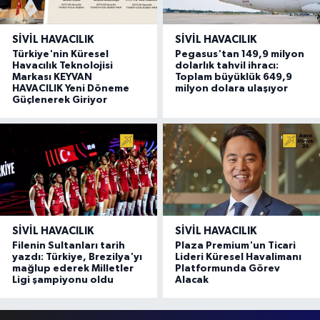
SIVIL HAVACILIK
SIVIL HAVACILIK
Türkiye'nin Küresel
Pegasus'tan 149,9 milyon
Havacılık Teknolojisi
dolarlık tahvil ihracı:
Markası KEYVAN
Toplam büyüklük 649,9
HAVACILIK Yeni Döneme
milyon dolara ulaşıyor
Güçlenerek Giriyor
SIVIL HAVACILIK
SIVIL HAVACILIK
Filenin Sultanları tarih
Plaza Premium'un Ticari
yazdı: Türkiye, Brezilya'yı
Lideri Küresel Havalimanı
mağlup ederek Milletler
Platformunda Görev
Ligi şampiyonu oldu
Alacak