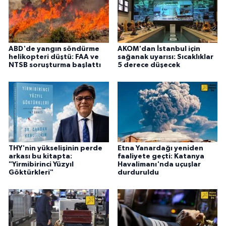
ABD'de yangın söndürme
AKOM'dan İstanbul için
helikopteri düştü: FAA ve
sağanak uyarısı: Sıcaklıklar
NTSB soruşturma başlattı
5 derece düşecek
THY'nin yükselişinin perde
Etna Yanardağı yeniden
arkası bu kitapta:
faaliyete geçti: Katanya
"Yirmibirinci Yüzyıl
Havalimanı'nda uçuşlar
Göktürkleri"
durduruldu