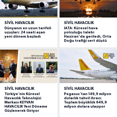
SIVIL HAVACILIK
SIVIL HAVACILIK
Dünyanın en uzun tarifeli
IATA: Küresel hava
uçuşları: 24 saati aşan
yolculuğu talebi
yeni dönem başladı
Haziran'da geriledi, Orta
Doğu trafiği sert düştü
SIVIL HAVACILIK
SIVIL HAVACILIK
Türkiye'nin Küresel
Pegasus'tan 149,9 milyon
Havacılık Teknolojisi
dolarlık tahvil ihracı:
Markası KEYVAN
Toplam büyüklük 649,9
HAVACILIK Yeni Döneme
milyon dolara ulaşıyor
Güçlenerek Giriyor