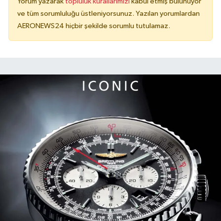
Yorum yazarak
topluluk kurallarımızı
kabul etmiş bulunuyor
ve tüm sorumluluğu üstleniyorsunuz. Yazılan yorumlardan
AERONEWS24 hiçbir şekilde sorumlu tutulamaz.