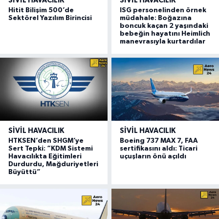
SIVIL HAVACILIK
SIVIL HAVACILIK
Hitit Bilişim 500’de
ISG personelinden örnek
Sektörel Yazılım Birincisi
müdahale: Boğazına
boncuk kaçan 2 yaşındaki
bebeğin hayatını Heimlich
manevrasıyla kurtardılar
SIVIL HAVACILIK
SIVIL HAVACILIK
HTKSEN’den SHGM’ye
Boeing 737 MAX 7, FAA
Sert Tepki: “KDM Sistemi
sertifikasını aldı: Ticari
Havacılıkta Eğitimleri
uçuşların önü açıldı
Durdurdu, Mağduriyetleri
Büyüttü”