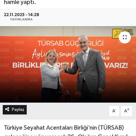
hamle yaptı.
22.11.2025 - 14:28
YAYINLANMA
Paylaş
-
+
A
A
Türkiye Seyahat Acentaları Birliği’nin (TÜRSAB)