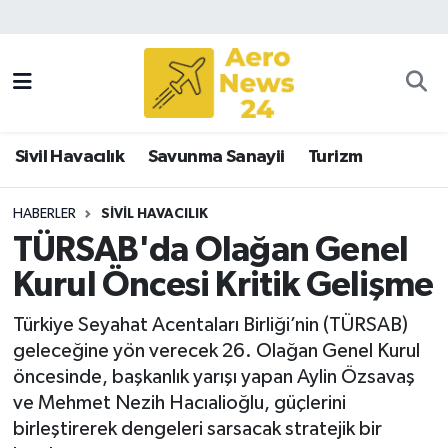
Sivil Havacılık
Savunma Sanayii
Sivil Havacılık
Savunma Sanayii
Turizm
Turizm
HABERLER
SIVIL HAVACILIK
TÜRSAB'da Olağan Genel
Kurul Öncesi Kritik Gelişme
Türkiye Seyahat Acentaları Birliği’nin (TÜRSAB)
geleceğine yön verecek 26. Olağan Genel Kurul
öncesinde, başkanlık yarışı yapan Aylin Özsavaş
ve Mehmet Nezih Hacıalioğlu, güçlerini
birleştirerek dengeleri sarsacak stratejik bir