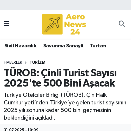
Sivil Havacılık
Savunma Sanayii
Sivil Havacılık
Savunma Sanayii
Turizm
Turizm
HABERLER
TURIZM
TÜROB: Çinli Turist Sayısı
2025'te 500 Bini Aşacak
Türkiye Otelciler Birliği (TÜROB), Çin Halk
Cumhuriyeti’nden Türkiye’ye gelen turist sayısının
2025 yılı sonuna kadar 500 bini geçmesinin
beklendiğini açıkladı.
31.07.2025 - 10:09