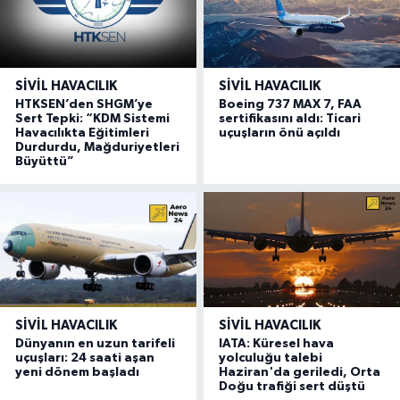
SIVIL HAVACILIK
SIVIL HAVACILIK
HTKSEN’den SHGM’ye
Boeing 737 MAX 7, FAA
Sert Tepki: “KDM Sistemi
sertifikasını aldı: Ticari
Havacılıkta Eğitimleri
uçuşların önü açıldı
Durdurdu, Mağduriyetleri
Büyüttü”
SIVIL HAVACILIK
SIVIL HAVACILIK
Dünyanın en uzun tarifeli
IATA: Küresel hava
uçuşları: 24 saati aşan
yolculuğu talebi
yeni dönem başladı
Haziran'da geriledi, Orta
Doğu trafiği sert düştü