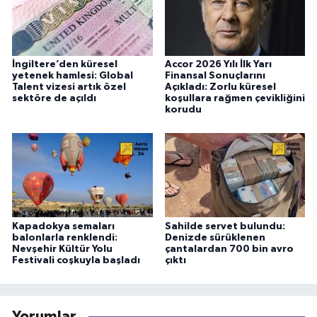
İngiltere’den küresel
Accor 2026 Yılı İlk Yarı
yetenek hamlesi: Global
Finansal Sonuçlarını
Talent vizesi artık özel
Açıkladı: Zorlu küresel
sektöre de açıldı
koşullara rağmen çevikliğini
korudu
Kapadokya semaları
Sahilde servet bulundu:
balonlarla renklendi:
Denizde sürüklenen
Nevşehir Kültür Yolu
çantalardan 700 bin avro
Festivali coşkuyla başladı
çıktı
Yorumlar