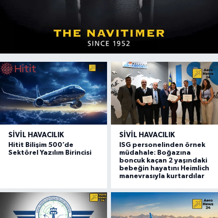
SIVIL HAVACILIK
SIVIL HAVACILIK
Hitit Bilişim 500’de
ISG personelinden örnek
Sektörel Yazılım Birincisi
müdahale: Boğazına
boncuk kaçan 2 yaşındaki
bebeğin hayatını Heimlich
manevrasıyla kurtardılar