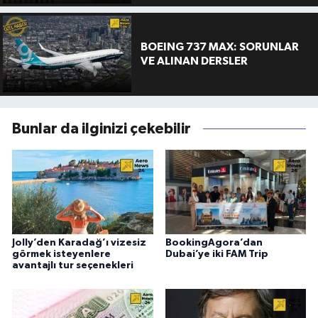
BOEING 737 MAX: SORUNLAR
VE ALINAN DERSLER
Bunlar da ilginizi çekebilir
Jolly’den Karadağ’ı vizesiz
BookingAgora’dan
görmek isteyenlere
Dubai’ye iki FAM Trip
avantajlı tur seçenekleri