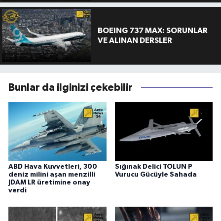
BOEING 737 MAX: SORUNLAR
VE ALINAN DERSLER
Bunlar da ilginizi çekebilir
ABD Hava Kuvvetleri, 300
Sığınak Delici TOLUN P
deniz milini aşan menzilli
Vurucu Gücüyle Sahada
JDAM LR üretimine onay
verdi