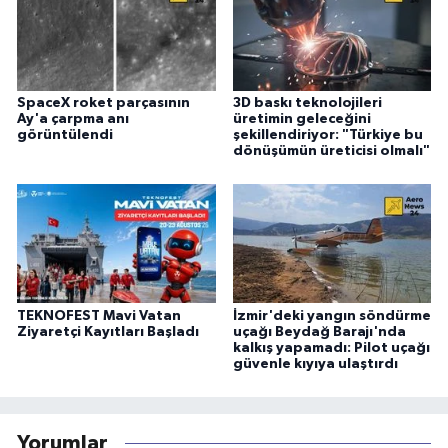
SpaceX roket parçasının
3D baskı teknolojileri
Ay'a çarpma anı
üretimin geleceğini
görüntülendi
şekillendiriyor: "Türkiye bu
dönüşümün üreticisi olmalı"
TEKNOFEST Mavi Vatan
İzmir'deki yangın söndürme
Ziyaretçi Kayıtları Başladı
uçağı Beydağ Barajı'nda
kalkış yapamadı: Pilot uçağı
güvenle kıyıya ulaştırdı
Yorumlar