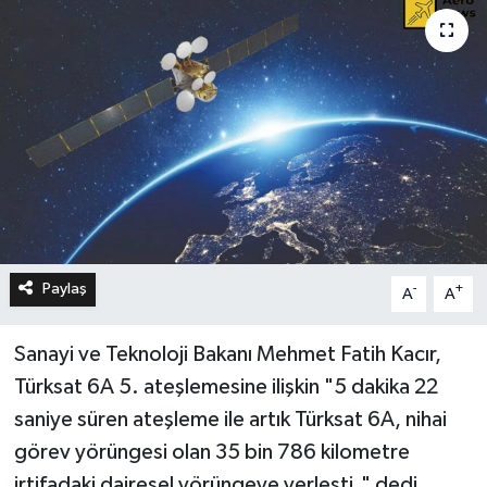
Paylaş
-
+
A
A
Sanayi ve Teknoloji Bakanı Mehmet Fatih Kacır,
Türksat 6A 5. ateşlemesine ilişkin "5 dakika 22
saniye süren ateşleme ile artık Türksat 6A, nihai
görev yörüngesi olan 35 bin 786 kilometre
irtifadaki dairesel yörüngeye yerleşti." dedi.