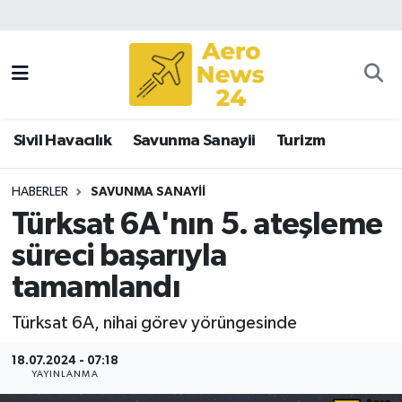
Sivil Havacılık
Savunma Sanayii
Sivil Havacılık
Savunma Sanayii
Turizm
Turizm
HABERLER
SAVUNMA SANAYII
Türksat 6A'nın 5. ateşleme
süreci başarıyla
tamamlandı
Türksat 6A, nihai görev yörüngesinde
18.07.2024 - 07:18
YAYINLANMA