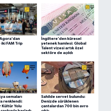
Agora’dan
İngiltere’den küresel
 iki FAM Trip
yetenek hamlesi: Global
Talent vizesi artık özel
sektöre de açıldı
ya semaları
Sahilde servet bulundu:
la renklendi:
Denizde sürüklenen
 Kültür Yolu
çantalardan 700 bin avro
i coşkuyla başladı
çıktı