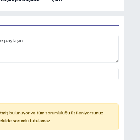
tmiş bulunuyor ve tüm sorumluluğu üstleniyorsunuz.
kilde sorumlu tutulamaz.