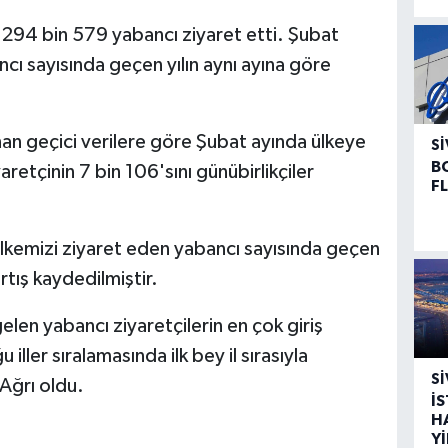
n 294 bin 579 yabancı ziyaret etti. Şubat
cı sayısında geçen yılın aynı ayına göre
n geçici verilere göre Şubat ayında ülkeye
SI
B
etçinin 7 bin 106'sını günübirlikçiler
F
kemizi ziyaret eden yabancı sayısında geçen
tış kaydedilmiştir.
n yabancı ziyaretçilerin en çok giriş
u iller sıralamasında ilk bey il sırasıyla
SI
 Ağrı oldu.
İ
H
Y