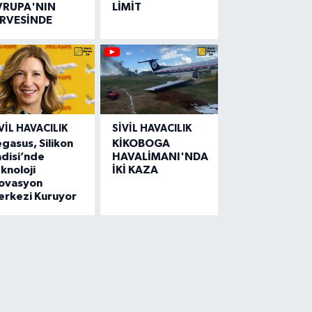
VRUPA'NIN
LİMİT
İRVESİNDE
VIL HAVACILIK
SIVIL HAVACILIK
gasus, Silikon
KİKOBOGA
disi’nde
HAVALİMANI'NDA
knoloji
İKİ KAZA
novasyon
erkezi Kuruyor