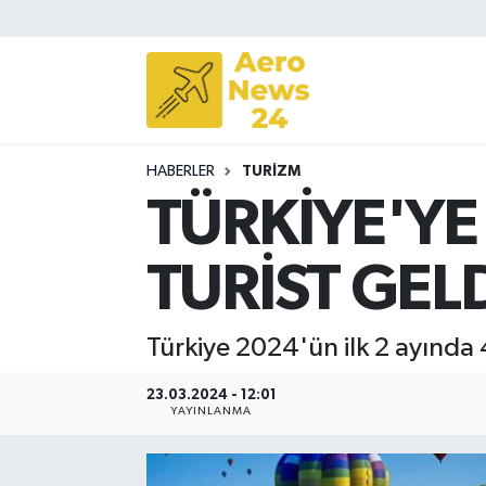
Sivil Havacılık
Savunma Sanayii
HABERLER
TURIZM
Turizm
TÜRKİYE'YE
TURİST GEL
Türkiye 2024'ün ilk 2 ayında 
23.03.2024 - 12:01
YAYINLANMA