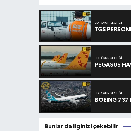
EDITÖRÜN SEÇTIĞI
TGS PERSON
EDITÖRÜN SEÇTIĞI
PEGASUS HAV
EDITÖRÜN SEÇTIĞI
BOEING 737 
Bunlar da ilginizi çekebilir