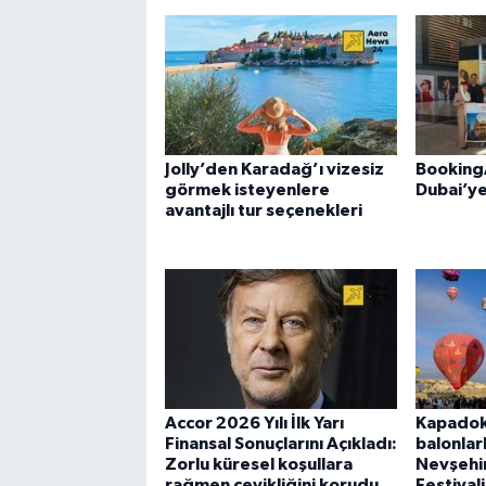
Jolly’den Karadağ’ı vizesiz
Booking
görmek isteyenlere
Dubai’ye
avantajlı tur seçenekleri
Accor 2026 Yılı İlk Yarı
Kapadok
Finansal Sonuçlarını Açıkladı:
balonlar
Zorlu küresel koşullara
Nevşehir
rağmen çevikliğini korudu
Festival