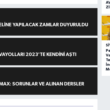
A
Z
ELİNE YAPILACAK ZAMLAR DUYURULDU
SI
Pe
AYOLLARI 2023'TE KENDİNİ AŞTI
Va
Te
İ
M
MAX: SORUNLAR VE ALINAN DERSLER