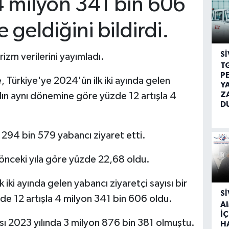
4 milyon 341 bin 606
e geldiğini bildirdi.
SI
urizm verilerini yayımladı.
T
P
 Türkiye'ye 2024'ün ilk iki ayında gelen
Y
Z
yılın aynı dönemine göre yüzde 12 artışla 4
D
n 294 bin 579 yabancı ziyaret etti.
r önceki yıla göre yüzde 22,68 oldu.
k iki ayında gelen yabancı ziyaretçi sayısı bir
SI
de 12 artışla 4 milyon 341 bin 606 oldu.
A
İÇ
ısı 2023 yılında 3 milyon 876 bin 381 olmuştu.
H