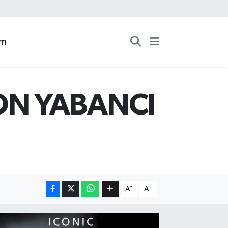
zm
YON YABANCI
-
+
A
A