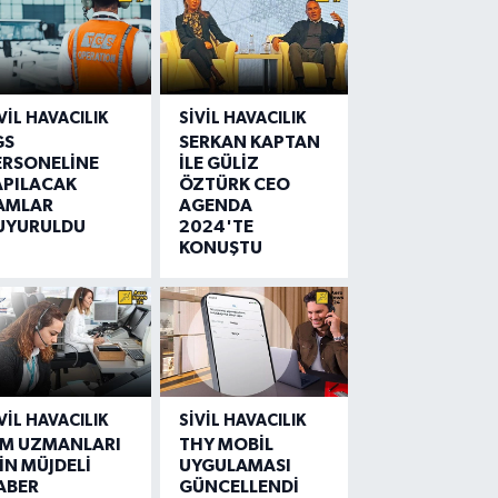
VIL HAVACILIK
SIVIL HAVACILIK
GS
SERKAN KAPTAN
ERSONELİNE
İLE GÜLİZ
APILACAK
ÖZTÜRK CEO
AMLAR
AGENDA
UYURULDU
2024'TE
KONUŞTU
VIL HAVACILIK
SIVIL HAVACILIK
IM UZMANLARI
THY MOBİL
İN MÜJDELİ
UYGULAMASI
ABER
GÜNCELLENDİ