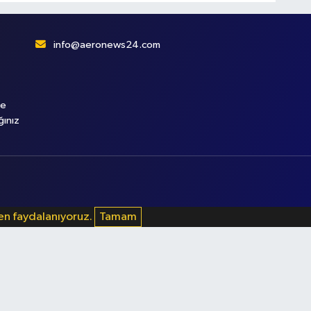
info@aeronews24.com
le
ğınız
den faydalanıyoruz.
Tamam