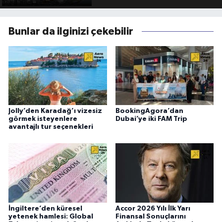
Bunlar da ilginizi çekebilir
Jolly’den Karadağ’ı vizesiz
BookingAgora’dan
görmek isteyenlere
Dubai’ye iki FAM Trip
avantajlı tur seçenekleri
İngiltere’den küresel
Accor 2026 Yılı İlk Yarı
yetenek hamlesi: Global
Finansal Sonuçlarını