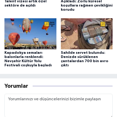
Talent vizesi artık özel
Açıkladı: Zorlu küresel
sektöre de açıldı
koşullara rağmen çevikliğini
korudu
Kapadokya semaları
Sahilde servet bulundu:
balonlarla renklendi:
Denizde sürüklenen
Nevşehir Kültür Yolu
çantalardan 700 bin avro
Festivali coşkuyla başladı
çıktı
Yorumlar