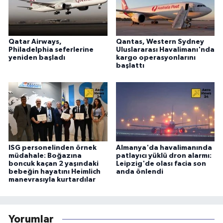
Qatar Airways,
Qantas, Western Sydney
Philadelphia seferlerine
Uluslararası Havalimanı'nda
yeniden başladı
kargo operasyonlarını
başlattı
ISG personelinden örnek
Almanya'da havalimanında
müdahale: Boğazına
patlayıcı yüklü dron alarmı:
boncuk kaçan 2 yaşındaki
Leipzig'de olası facia son
bebeğin hayatını Heimlich
anda önlendi
manevrasıyla kurtardılar
Yorumlar