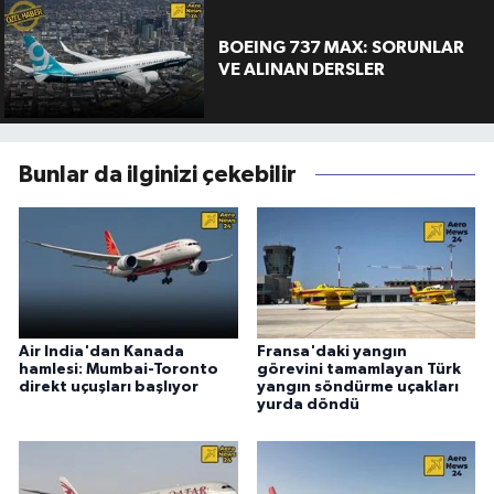
BOEING 737 MAX: SORUNLAR
VE ALINAN DERSLER
Bunlar da ilginizi çekebilir
Air India'dan Kanada
Fransa'daki yangın
hamlesi: Mumbai-Toronto
görevini tamamlayan Türk
direkt uçuşları başlıyor
yangın söndürme uçakları
yurda döndü