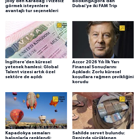
Jolly’den Karadağ’ı vizesiz
BookingAgora’dan
görmek isteyenlere
Dubai’ye iki FAM Trip
avantajlı tur seçenekleri
İngiltere’den küresel
Accor 2026 Yılı İlk Yarı
yetenek hamlesi: Global
Finansal Sonuçlarını
Talent vizesi artık özel
Açıkladı: Zorlu küresel
sektöre de açıldı
koşullara rağmen çevikliğini
korudu
Kapadokya semaları
Sahilde servet bulundu:
balonlarla renklendi:
Denizde sürüklenen