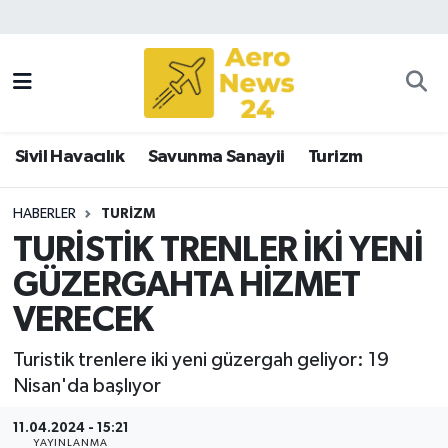
Sivil Havacılık
Savunma Sanayii
Sivil Havacılık
Savunma Sanayii
Turizm
Turizm
HABERLER
TURIZM
TURİSTİK TRENLER İKİ YENİ
GÜZERGAHTA HİZMET
VERECEK
Turistik trenlere iki yeni güzergah geliyor: 19
Nisan'da başlıyor
11.04.2024 - 15:21
YAYINLANMA