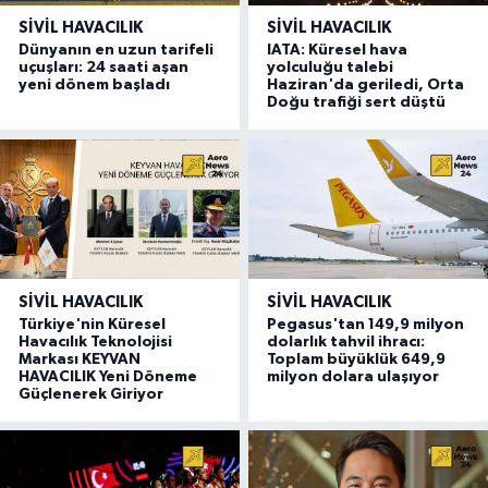
SIVIL HAVACILIK
SIVIL HAVACILIK
Dünyanın en uzun tarifeli
IATA: Küresel hava
uçuşları: 24 saati aşan
yolculuğu talebi
yeni dönem başladı
Haziran'da geriledi, Orta
Doğu trafiği sert düştü
SIVIL HAVACILIK
SIVIL HAVACILIK
Türkiye'nin Küresel
Pegasus'tan 149,9 milyon
Havacılık Teknolojisi
dolarlık tahvil ihracı:
Markası KEYVAN
Toplam büyüklük 649,9
HAVACILIK Yeni Döneme
milyon dolara ulaşıyor
Güçlenerek Giriyor