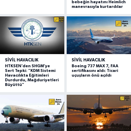
bebeğin hayatını Heimlich
manevrasıyla kurtardılar
SIVIL HAVACILIK
SIVIL HAVACILIK
HTKSEN’den SHGM’ye
Boeing 737 MAX 7, FAA
Sert Tepki: “KDM Sistemi
sertifikasını aldı: Ticari
Havacılıkta Eğitimleri
uçuşların önü açıldı
Durdurdu, Mağduriyetleri
Büyüttü”