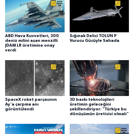
ABD Hava Kuvvetleri, 300
Sığınak Delici TOLUN P
deniz milini aşan menzilli
Vurucu Gücüyle Sahada
JDAM LR üretimine onay
verdi
SpaceX roket parçasının
3D baskı teknolojileri
Ay'a çarpma anı
üretimin geleceğini
görüntülendi
şekillendiriyor: "Türkiye bu
dönüşümün üreticisi olmalı"