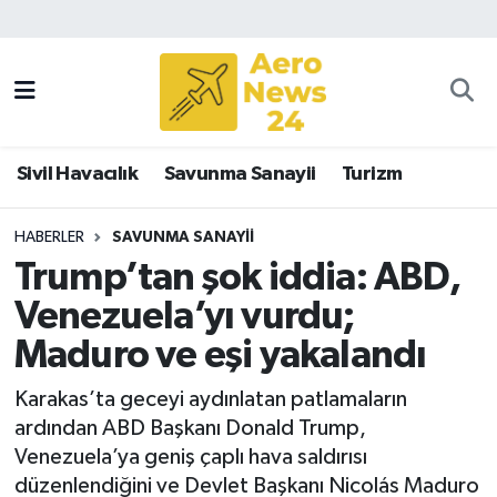
Sivil Havacılık
Savunma Sanayii
Sivil Havacılık
Savunma Sanayii
Turizm
Turizm
HABERLER
SAVUNMA SANAYII
Trump’tan şok iddia: ABD,
Venezuela’yı vurdu;
Maduro ve eşi yakalandı
Karakas’ta geceyi aydınlatan patlamaların
ardından ABD Başkanı Donald Trump,
Venezuela’ya geniş çaplı hava saldırısı
düzenlendiğini ve Devlet Başkanı Nicolás Maduro