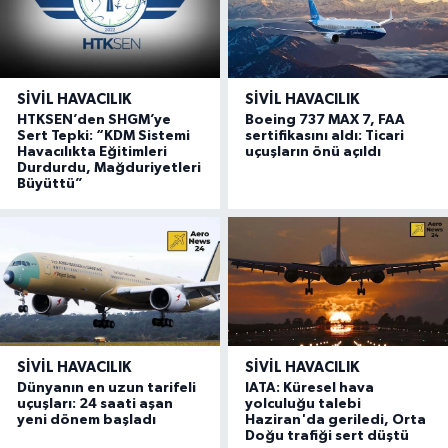
SIVIL HAVACILIK
SIVIL HAVACILIK
HTKSEN’den SHGM’ye
Boeing 737 MAX 7, FAA
Sert Tepki: “KDM Sistemi
sertifikasını aldı: Ticari
Havacılıkta Eğitimleri
uçuşların önü açıldı
Durdurdu, Mağduriyetleri
Büyüttü”
SIVIL HAVACILIK
SIVIL HAVACILIK
Dünyanın en uzun tarifeli
IATA: Küresel hava
uçuşları: 24 saati aşan
yolculuğu talebi
yeni dönem başladı
Haziran'da geriledi, Orta
Doğu trafiği sert düştü