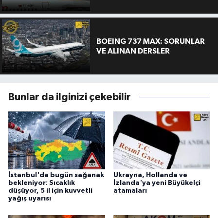
BOEING 737 MAX: SORUNLAR
VE ALINAN DERSLER
Bunlar da ilginizi çekebilir
İstanbul'da bugün sağanak
Ukrayna, Hollanda ve
bekleniyor: Sıcaklık
İzlanda'ya yeni Büyükelçi
düşüyor, 5 il için kuvvetli
atamaları
yağış uyarısı