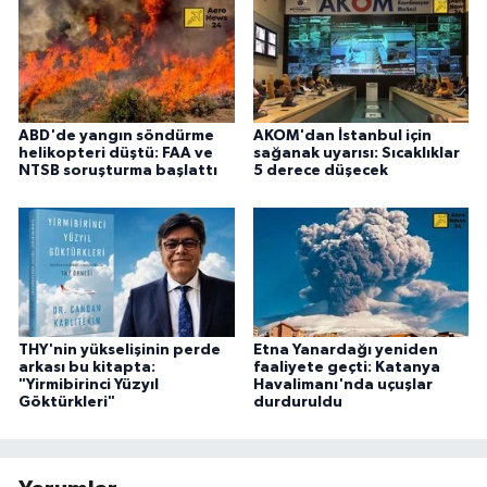
ABD'de yangın söndürme
AKOM'dan İstanbul için
helikopteri düştü: FAA ve
sağanak uyarısı: Sıcaklıklar
NTSB soruşturma başlattı
5 derece düşecek
THY'nin yükselişinin perde
Etna Yanardağı yeniden
arkası bu kitapta:
faaliyete geçti: Katanya
"Yirmibirinci Yüzyıl
Havalimanı'nda uçuşlar
Göktürkleri"
durduruldu