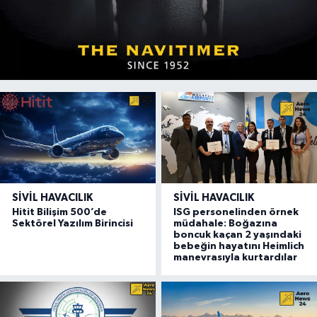
SIVIL HAVACILIK
SIVIL HAVACILIK
Hitit Bilişim 500’de
ISG personelinden örnek
Sektörel Yazılım Birincisi
müdahale: Boğazına
boncuk kaçan 2 yaşındaki
bebeğin hayatını Heimlich
manevrasıyla kurtardılar