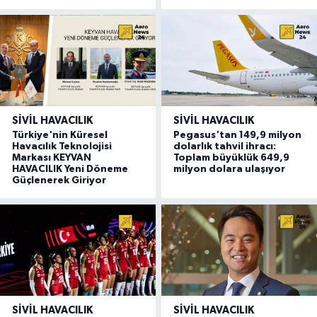
SIVIL HAVACILIK
SIVIL HAVACILIK
Türkiye'nin Küresel
Pegasus'tan 149,9 milyon
Havacılık Teknolojisi
dolarlık tahvil ihracı:
Markası KEYVAN
Toplam büyüklük 649,9
HAVACILIK Yeni Döneme
milyon dolara ulaşıyor
Güçlenerek Giriyor
SIVIL HAVACILIK
SIVIL HAVACILIK