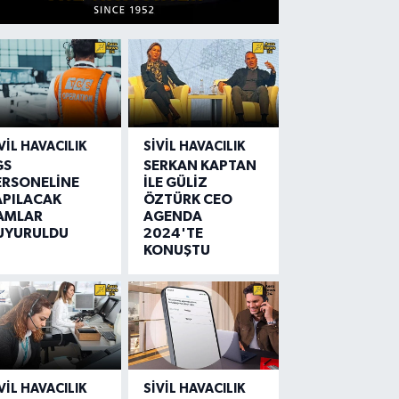
VIL HAVACILIK
SIVIL HAVACILIK
GS
SERKAN KAPTAN
ERSONELİNE
İLE GÜLİZ
APILACAK
ÖZTÜRK CEO
AMLAR
AGENDA
UYURULDU
2024'TE
KONUŞTU
VIL HAVACILIK
SIVIL HAVACILIK