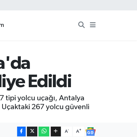
zm
a'da
iye Edildi
7 tipi yolcu uçağı, Antalya
 Uçaktaki 267 yolcu güvenli
-
+
A
A