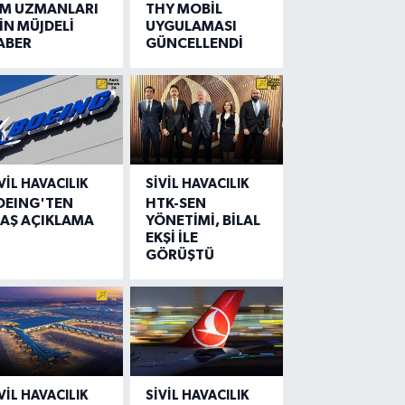
IM UZMANLARI
THY MOBİL
İN MÜJDELİ
UYGULAMASI
ABER
GÜNCELLENDİ
VIL HAVACILIK
SIVIL HAVACILIK
OEING'TEN
HTK-SEN
LAŞ AÇIKLAMA
YÖNETİMİ, BİLAL
EKŞİ İLE
GÖRÜŞTÜ
VIL HAVACILIK
SIVIL HAVACILIK