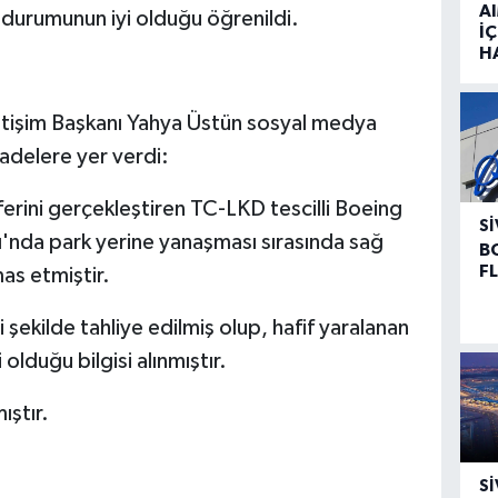
A
 durumunun iyi olduğu öğrenildi.
İÇ
H
letişim Başkanı Yahya Üstün sosyal medya
adelere yer verdi:
erini gerçekleştiren TC-LKD tescilli Boeing
SI
'nda park yerine yanaşması sırasında sağ
B
F
as etmiştir.
ekilde tahliye edilmiş olup, hafif yaralanan
olduğu bilgisi alınmıştır.
ıştır.
SI