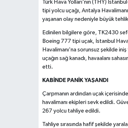
Türk Hava Yolları'nın (THY) İstanbu
tipi yolcu uçağı, Antalya Havalimanı
yaşanan olay nedeniyle büyük tehlike
Edinilen bilgilere göre, TK2430 sefe
Boeing 777 tipi uçak, İstanbul Hava
Havalimanı'na sorunsuz şekilde iniş
uçağın sağ kanadı, havaalanı sahas
etti.
KABİNDE PANİK YAŞANDI
Çarpmanın ardından uçak içerisinde k
havalimanı ekipleri sevk edildi. Gü
267 yolcu tahliye edildi.
Tahliye sırasında hafif şekilde yaral