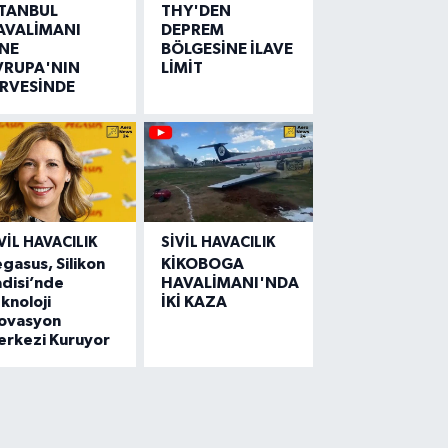
STANBUL
THY'DEN
AVALİMANI
DEPREM
İNE
BÖLGESİNE İLAVE
VRUPA'NIN
LİMİT
İRVESİNDE
VIL HAVACILIK
SIVIL HAVACILIK
gasus, Silikon
KİKOBOGA
disi’nde
HAVALİMANI'NDA
knoloji
İKİ KAZA
novasyon
erkezi Kuruyor