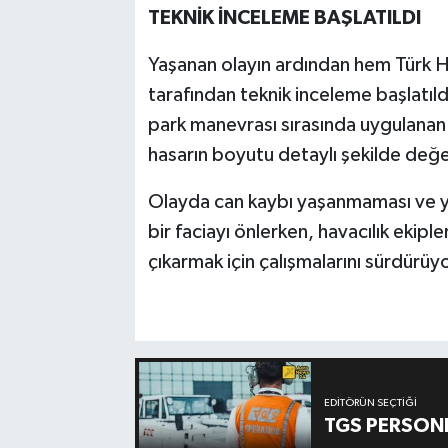
TEKNİK İNCELEME BAŞLATILDI
Yaşanan olayın ardından hem Türk Hav
tarafından teknik inceleme başlatıld
park manevrası sırasında uygulana
hasarın boyutu detaylı şekilde değe
Olayda can kaybı yaşanmaması ve yol
bir faciayı önlerken, havacılık ekip
çıkarmak için çalışmalarını sürdürüyo
EDITÖRÜN SEÇTIĞI
TGS PERSON