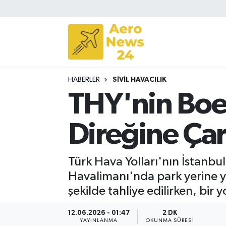
Sivil Havacılık
Savunma Sanayii
HABERLER
SIVIL HAVACILIK
Turizm
THY'nin Boe
Direğine Çar
Türk Hava Yolları'nın İstanbu
Havalimanı'nda park yerine y
şekilde tahliye edilirken, bir y
12.06.2026 - 01:47
2 DK
YAYINLANMA
OKUNMA SÜRESI