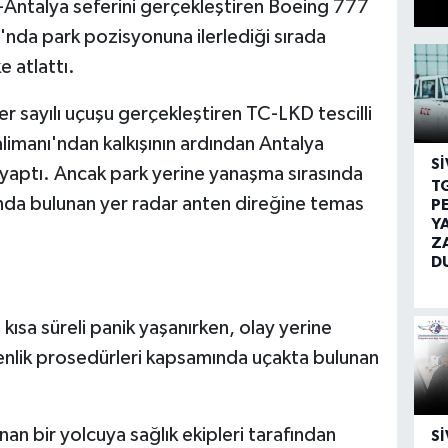
l-Antalya seferini gerçekleştiren Boeing 777
'nda park pozisyonuna ilerlediği sırada
 atlattı.
r sayılı uçuşu gerçekleştiren TC-LKD tescilli
limanı'ndan kalkışının ardından Antalya
SI
 yaptı. Ancak park yerine yanaşma sırasında
T
ında bulunan yer radar anten direğine temas
P
Y
Z
D
ısa süreli panik yaşanırken, olay yerine
venlik prosedürleri kapsamında uçakta bulunan
anan bir yolcuya sağlık ekipleri tarafından
SI