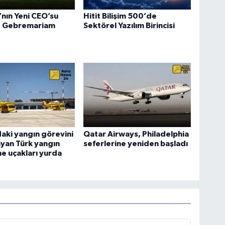
a’nın Yeni CEO’su
Hitit Bilişim 500’de
 Gebremariam
Sektörel Yazılım Birincisi
aki yangın görevini
Qatar Airways, Philadelphia
yan Türk yangın
seferlerine yeniden başladı
e uçakları yurda