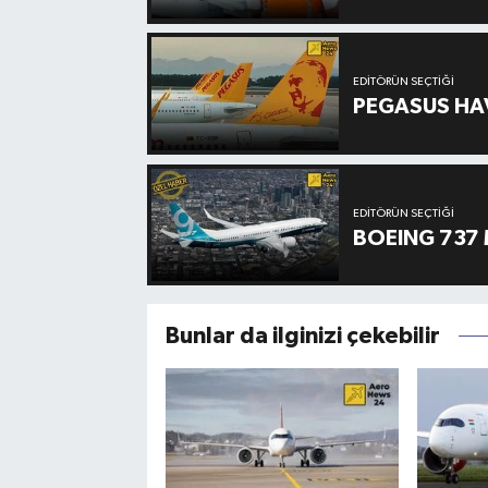
EDITÖRÜN SEÇTIĞI
PEGASUS HAV
EDITÖRÜN SEÇTIĞI
BOEING 737 
Bunlar da ilginizi çekebilir