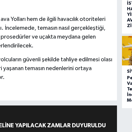
İ
H
Y
a Yolları hem de ilgili havacılık otoriteleri
A
Z
ı. İncelemede, temasın nasıl gerçekleştiği,
n prosedürler ve uçakta meydana gelen
rlendirilecek.
cuların güvenli şekilde tahliye edilmesi olası
leri yaşanan temasın nedenlerini ortaya
SI
r.
Pe
Va
Te
İ
M
ELİNE YAPILACAK ZAMLAR DUYURULDU