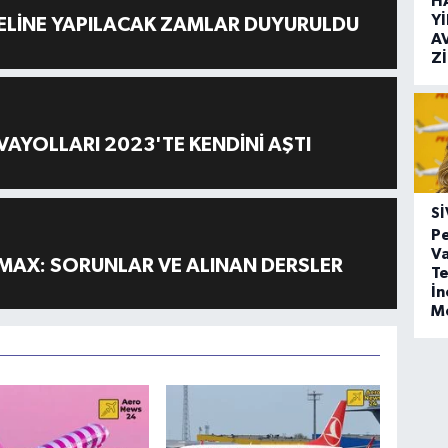
H
Y
ELİNE YAPILACAK ZAMLAR DUYURULDU
A
Z
AYOLLARI 2023'TE KENDİNİ AŞTI
SI
Pe
Va
MAX: SORUNLAR VE ALINAN DERSLER
Te
İ
M