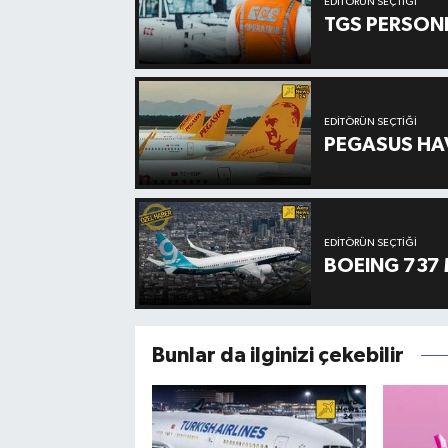
EDITÖRÜN SEÇTIĞI
TGS PERSON
EDITÖRÜN SEÇTIĞI
PEGASUS HAV
EDITÖRÜN SEÇTIĞI
BOEING 737 
Bunlar da ilginizi çekebilir