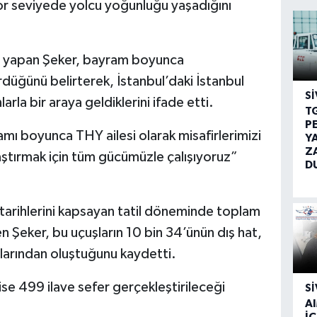
ekor seviyede yolcu yoğunluğu yaşadığını
 yapan Şeker, bayram boyunca
düğünü belirterek, İstanbul’daki İstanbul
SI
rla bir araya geldiklerini ifade etti.
T
P
ı boyunca THY ailesi olarak misafirlerimizi
Y
Z
aştırmak için tüm gücümüzle çalışıyoruz”
D
 tarihlerini kapsayan tatil döneminde toplam
en Şeker, bu uçuşların 10 bin 34’ünün dış hat,
larından oluştuğunu kaydetti.
 ise 499 ilave sefer gerçekleştirileceği
SI
A
İÇ