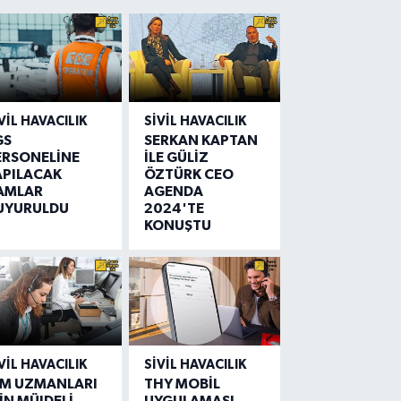
VIL HAVACILIK
SIVIL HAVACILIK
GS
SERKAN KAPTAN
ERSONELİNE
İLE GÜLİZ
APILACAK
ÖZTÜRK CEO
AMLAR
AGENDA
UYURULDU
2024'TE
KONUŞTU
VIL HAVACILIK
SIVIL HAVACILIK
IM UZMANLARI
THY MOBİL
İN MÜJDELİ
UYGULAMASI