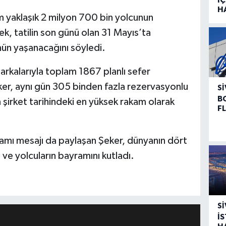
H
m yaklaşık 2 milyon 700 bin yolcunun
ek, tatilin son günü olan 31 Mayıs’ta
ün yaşanacağını söyledi.
rkalarıyla toplam 1867 planlı sefer
ker, aynı gün 305 binden fazla rezervasyonlu
SI
B
n şirket tarihindeki en yüksek rakam olarak
F
mı mesajı da paylaşan Şeker, dünyanın dört
 ve yolcuların bayramını kutladı.
SI
İ