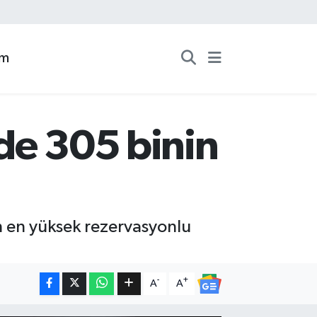
zm
de 305 binin
in en yüksek rezervasyonlu
-
+
A
A