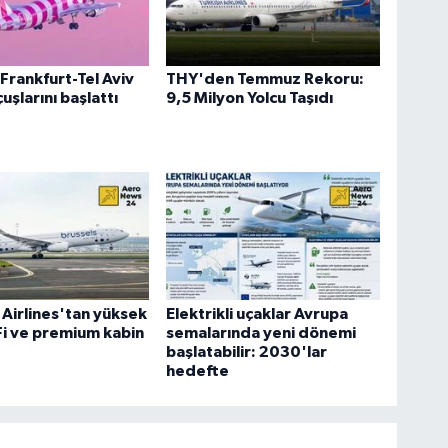
Frankfurt-Tel Aviv
THY'den Temmuz Rekoru:
uşlarını başlattı
9,5 Milyon Yolcu Taşıdı
 Airlines'tan yüksek
Elektrikli uçaklar Avrupa
-Fi ve premium kabin
semalarında yeni dönemi
başlatabilir: 2030'lar
hedefte