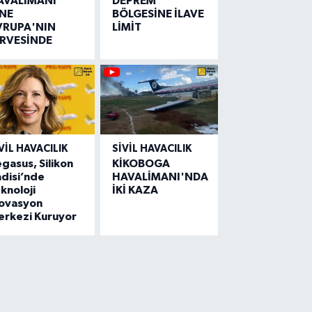
AVALİMANI
DEPREM
İNE
BÖLGESİNE İLAVE
VRUPA'NIN
LİMİT
İRVESİNDE
VIL HAVACILIK
SIVIL HAVACILIK
gasus, Silikon
KİKOBOGA
disi’nde
HAVALİMANI'NDA
knoloji
İKİ KAZA
novasyon
erkezi Kuruyor