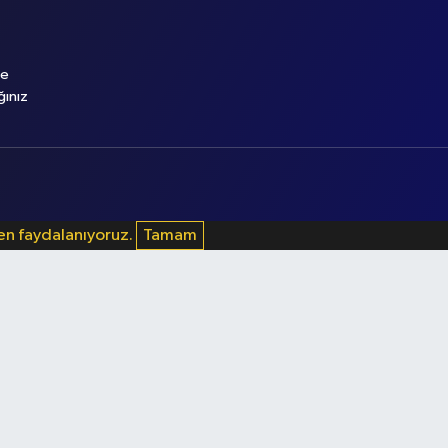
le
ğınız
den faydalanıyoruz.
Tamam