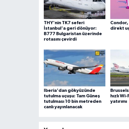
THY'nin TK7 seferi
Condor, 
İstanbul'a geri dönüyor:
direkt uç
B777 Bulgaristan üzerinde
rotasını çevirdi
Iberia'dan gökyüzünde
Brussels
tutulma uçuşu: Tam Güneş
hızlı Wi
tutulması 10 bin metreden
yatırımı
canlı yayınlanacak