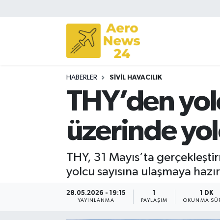
Sivil Havacılık
Savunma Sanayii
HABERLER
SIVIL HAVACILIK
Turizm
THY’den yolc
üzerinde yol
THY, 31 Mayıs’ta gerçekleştir
yolcu sayısına ulaşmaya hazır
28.05.2026 - 19:15
1
1 DK
YAYINLANMA
PAYLAŞIM
OKUNMA SÜR