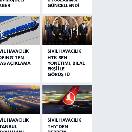
ABER
GÜNCELLENDİ
VIL HAVACILIK
SIVIL HAVACILIK
OEING'TEN
HTK-SEN
LAŞ AÇIKLAMA
YÖNETİMİ, BİLAL
EKŞİ İLE
GÖRÜŞTÜ
VIL HAVACILIK
SIVIL HAVACILIK
STANBUL
THY'DEN