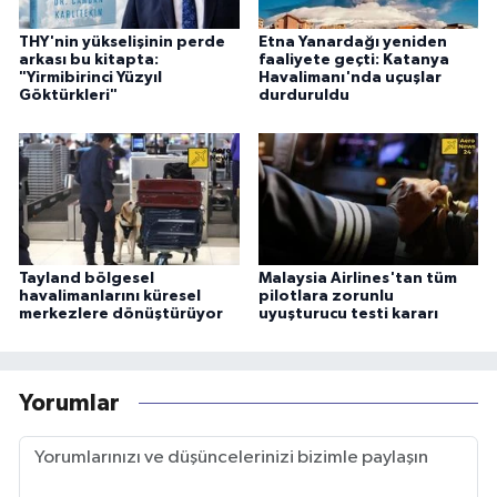
THY'nin yükselişinin perde
Etna Yanardağı yeniden
arkası bu kitapta:
faaliyete geçti: Katanya
"Yirmibirinci Yüzyıl
Havalimanı'nda uçuşlar
Göktürkleri"
durduruldu
Tayland bölgesel
Malaysia Airlines'tan tüm
havalimanlarını küresel
pilotlara zorunlu
merkezlere dönüştürüyor
uyuşturucu testi kararı
Yorumlar