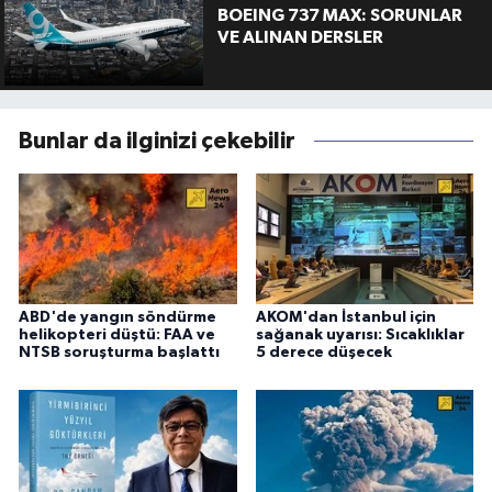
BOEING 737 MAX: SORUNLAR
VE ALINAN DERSLER
Bunlar da ilginizi çekebilir
ABD'de yangın söndürme
AKOM'dan İstanbul için
helikopteri düştü: FAA ve
sağanak uyarısı: Sıcaklıklar
NTSB soruşturma başlattı
5 derece düşecek