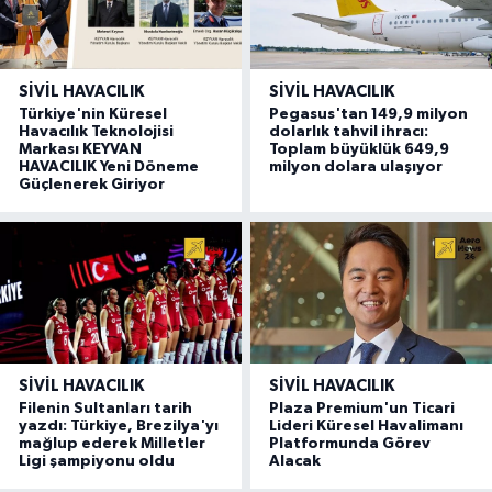
SIVIL HAVACILIK
SIVIL HAVACILIK
Türkiye'nin Küresel
Pegasus'tan 149,9 milyon
Havacılık Teknolojisi
dolarlık tahvil ihracı:
Markası KEYVAN
Toplam büyüklük 649,9
HAVACILIK Yeni Döneme
milyon dolara ulaşıyor
Güçlenerek Giriyor
SIVIL HAVACILIK
SIVIL HAVACILIK
Filenin Sultanları tarih
Plaza Premium'un Ticari
yazdı: Türkiye, Brezilya'yı
Lideri Küresel Havalimanı
mağlup ederek Milletler
Platformunda Görev
Ligi şampiyonu oldu
Alacak