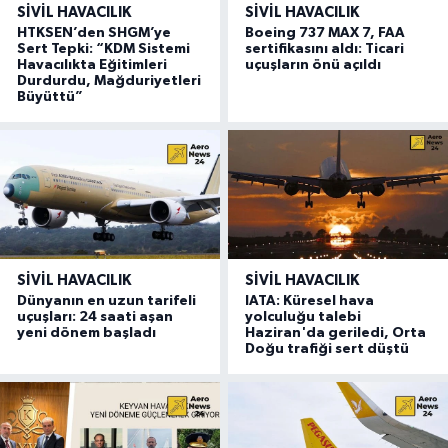
SIVIL HAVACILIK
SIVIL HAVACILIK
HTKSEN’den SHGM’ye
Boeing 737 MAX 7, FAA
Sert Tepki: “KDM Sistemi
sertifikasını aldı: Ticari
Havacılıkta Eğitimleri
uçuşların önü açıldı
Durdurdu, Mağduriyetleri
Büyüttü”
SIVIL HAVACILIK
SIVIL HAVACILIK
Dünyanın en uzun tarifeli
IATA: Küresel hava
uçuşları: 24 saati aşan
yolculuğu talebi
yeni dönem başladı
Haziran'da geriledi, Orta
Doğu trafiği sert düştü