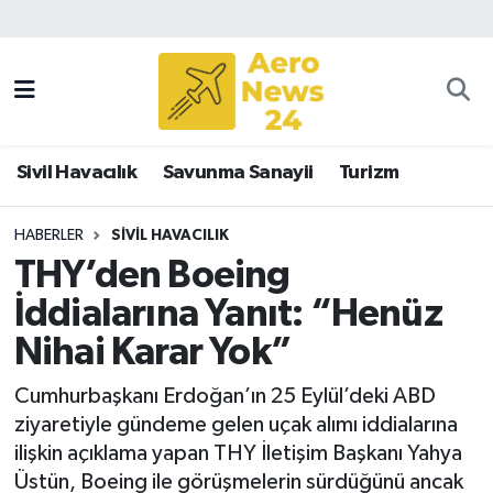
Sivil Havacılık
Savunma Sanayii
Sivil Havacılık
Savunma Sanayii
Turizm
Turizm
HABERLER
SIVIL HAVACILIK
THY’den Boeing
İddialarına Yanıt: “Henüz
Nihai Karar Yok”
Cumhurbaşkanı Erdoğan’ın 25 Eylül’deki ABD
ziyaretiyle gündeme gelen uçak alımı iddialarına
ilişkin açıklama yapan THY İletişim Başkanı Yahya
Üstün, Boeing ile görüşmelerin sürdüğünü ancak