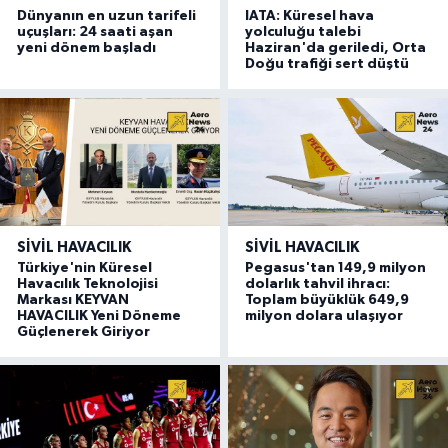
Dünyanın en uzun tarifeli
IATA: Küresel hava
uçuşları: 24 saati aşan
yolculuğu talebi
yeni dönem başladı
Haziran'da geriledi, Orta
Doğu trafiği sert düştü
SIVIL HAVACILIK
SIVIL HAVACILIK
Türkiye'nin Küresel
Pegasus'tan 149,9 milyon
Havacılık Teknolojisi
dolarlık tahvil ihracı:
Markası KEYVAN
Toplam büyüklük 649,9
HAVACILIK Yeni Döneme
milyon dolara ulaşıyor
Güçlenerek Giriyor