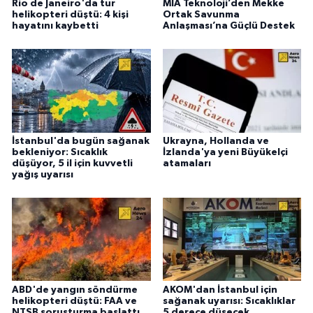
Rio de Janeiro'da tur
MİA Teknoloji’den Mekke
helikopteri düştü: 4 kişi
Ortak Savunma
hayatını kaybetti
Anlaşması’na Güçlü Destek
İstanbul'da bugün sağanak
Ukrayna, Hollanda ve
bekleniyor: Sıcaklık
İzlanda'ya yeni Büyükelçi
düşüyor, 5 il için kuvvetli
atamaları
yağış uyarısı
ABD'de yangın söndürme
AKOM'dan İstanbul için
helikopteri düştü: FAA ve
sağanak uyarısı: Sıcaklıklar
NTSB soruşturma başlattı
5 derece düşecek