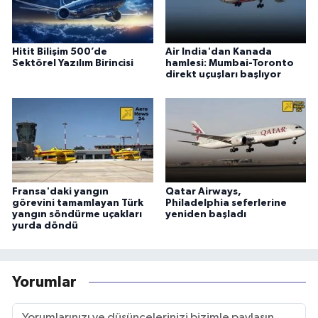
Hitit Bilişim 500’de
Air India'dan Kanada
Sektörel Yazılım Birincisi
hamlesi: Mumbai-Toronto
direkt uçuşları başlıyor
Fransa'daki yangın
Qatar Airways,
görevini tamamlayan Türk
Philadelphia seferlerine
yangın söndürme uçakları
yeniden başladı
yurda döndü
Yorumlar