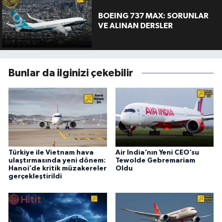
BOEING 737 MAX: SORUNLAR
VE ALINAN DERSLER
Bunlar da ilginizi çekebilir
Türkiye ile Vietnam hava
Air India’nın Yeni CEO’su
ulaştırmasında yeni dönem:
Tewolde Gebremariam
Hanoi’de kritik müzakereler
Oldu
gerçekleştirildi