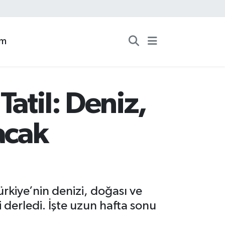
zm
atil: Deniz,
acak
ürkiye’nin denizi, doğası ve
i derledi. İşte uzun hafta sonu