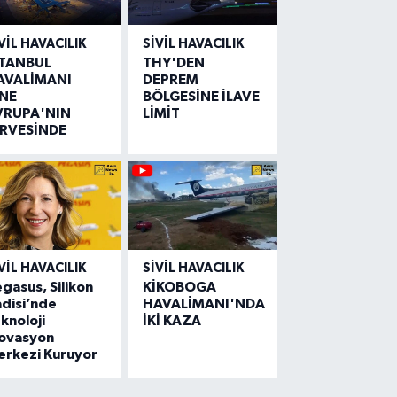
VIL HAVACILIK
SIVIL HAVACILIK
STANBUL
THY'DEN
AVALİMANI
DEPREM
İNE
BÖLGESİNE İLAVE
VRUPA'NIN
LİMİT
İRVESİNDE
VIL HAVACILIK
SIVIL HAVACILIK
gasus, Silikon
KİKOBOGA
disi’nde
HAVALİMANI'NDA
knoloji
İKİ KAZA
novasyon
erkezi Kuruyor