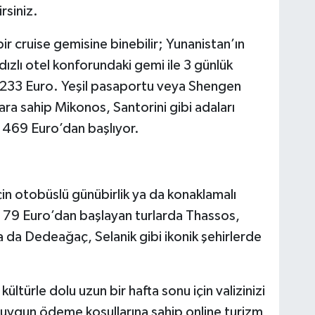
rsiniz.
bir cruise gemisine binebilir; Yunanistan’ın
ldızlı otel konforundaki gemi ile 3 günlük
at 233 Euro. Yeşil pasaportu veya Shengen
lara sahip Mikonos, Santorini gibi adaları
e 469 Euro’dan başlıyor.
için otobüslü günübirlik ya da konaklamalı
. 79 Euro’dan başlayan turlarda Thassos,
a da Dedeağaç, Selanik gibi ikonik şehirlerde
kültürle dolu uzun bir hafta sonu için valizinizi
 uygun ödeme koşullarına sahip online turizm