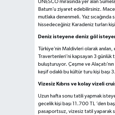
UNESCO mirasında yer alan Sümela M
Batum’u ziyaret edebilirsiniz. Macer
mutlaka denenmeli. Yaz sıcağında s
hissedeceğiniz Karadeniz turları kişi
Deniz isteyene deniz göl isteye
Türkiye’nin Maldivleri olarak anıla
Travertenleri’ni kapsayan 3 günlük t
buluşturuyor. Çeşme ve Alaçatı’nın 
keşif odaklı bu kültür turu kişi başı 
Vizesiz Kıbrıs ve kolay vizeli crui
Uzun hafta sonu tatili yapmak isteyen
gecelik kişi başı 11.700 TL ’den başl
pasaportsuz, vizesiz tatil yaparak sa