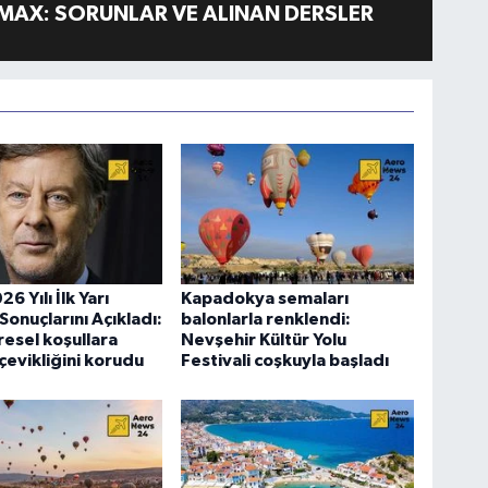
MAX: SORUNLAR VE ALINAN DERSLER
6 Yılı İlk Yarı
Kapadokya semaları
Sonuçlarını Açıkladı:
balonlarla renklendi:
resel koşullara
Nevşehir Kültür Yolu
evikliğini korudu
Festivali coşkuyla başladı