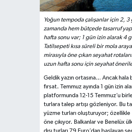
Yoğun tempoda çalışanlar için 2, 3 gü
zamanda hem bütçede tasarruf yapm
hafta sonu var; 1 gün izin alarak 4
Tatilsepeti kısa süreli bir mola aray
mirasıyla öne çıkan seyahat rotaların
uzun hafta sonu için seyahat öneril
Geldik yazın ortasına… Ancak hala bi
fırsat. Temmuz ayında 1 gün izin al
platformunda 12-15 Temmuz’u birleşt
turlara talep artışı gözleniyor. Bu 
yüzme turları oluşturuyor; özellikle 
öne çıkıyor. Balkanlar ve Benelüx ülk
dışı turları 79 Euro’dan başlayan seç