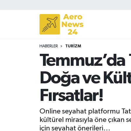
Sivil Havacılık
Savunma Sanayii
HABERLER
TURIZM
Turizm
Temmuz’da 1 
Doğa ve Kült
Fırsatlar!
Online seyahat platformu Tatil
kültürel mirasıyla öne çıkan s
için seyahat önerileri…