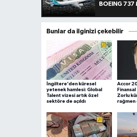
BOEING 737 
Bunlar da ilginizi çekebilir
İngiltere’den küresel
Accor 202
yetenek hamlesi: Global
Finansal 
Talent vizesi artık özel
Zorlu kü
sektöre de açıldı
rağmen ç