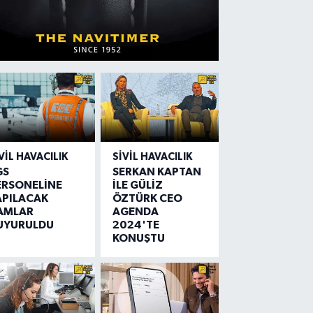
VIL HAVACILIK
SIVIL HAVACILIK
GS
SERKAN KAPTAN
ERSONELİNE
İLE GÜLİZ
APILACAK
ÖZTÜRK CEO
AMLAR
AGENDA
UYURULDU
2024'TE
KONUŞTU