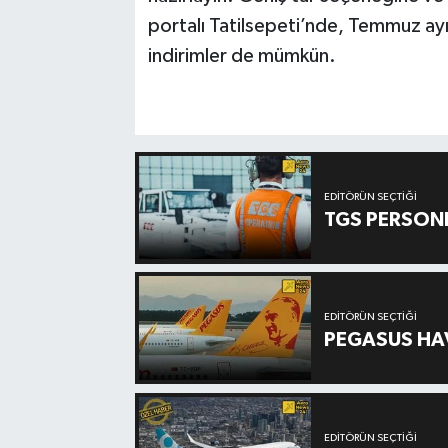
portalı Tatilsepeti’nde, Temmuz ayı
indirimler de mümkün.
EDITÖRÜN SEÇTIĞI
TGS PERSON
EDITÖRÜN SEÇTIĞI
PEGASUS HAV
EDITÖRÜN SEÇTIĞI