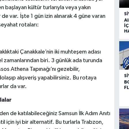
den başlayan kültür turlarıyla veya yakın
SI
de var. İşte 1 gün izin alınarak 4 güne varan
A
 seyahat rotaları:
İÇ
H
aklıktaki Çanakkale’nin iki muhteşem adası
 zamanlarından biri. 3 günlük ada turunda
ssos Athena Tapınağı’nı gezebilir,
SI
aşıp alışveriş yapabilirsiniz. Bu rotaya
B
rlar da var.
F
lalar
rden de katılabileceğiniz Samsun İlk Adım Anıtı
il için iyi bir alternatif. Bu turlarla Trabzon,