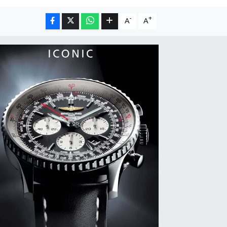
-
+
A
A