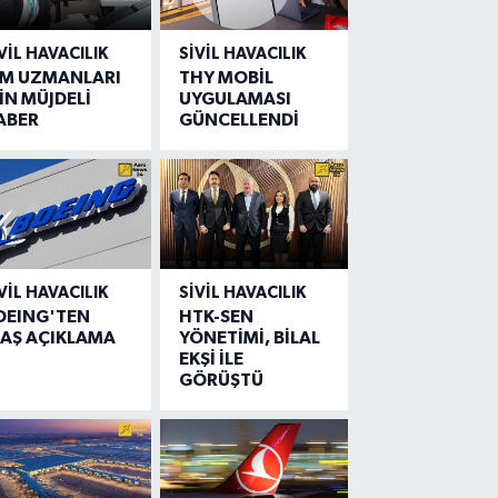
VIL HAVACILIK
SIVIL HAVACILIK
IM UZMANLARI
THY MOBİL
İN MÜJDELİ
UYGULAMASI
ABER
GÜNCELLENDİ
VIL HAVACILIK
SIVIL HAVACILIK
OEING'TEN
HTK-SEN
LAŞ AÇIKLAMA
YÖNETİMİ, BİLAL
EKŞİ İLE
GÖRÜŞTÜ