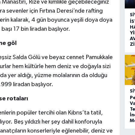
anastırı, Rize ve kimlikle geçebileceğiniz
a sevenler için Fırtına Deresi’nde rafting
SI
erin kalarak, 4 gün boyunca yeşili doya doya
İ
H
 başı 17 bin liradan başlıyor.
Y
A
ne göl
Z
n, eşsiz Salda Gölü ve beyaz cennet Pamukkale
urlar hem kültürle hem deniz ve doğayla sizi
da yer aldığı, yüzme molalarının da olduğu
3.999 liradan başlıyor.
SI
Pe
se rotaları
Va
Te
lerin popüler tercihi olan Kıbrıs’ta tatil,
İ
M
ıyor. Beş yıldızlı her şey dahil konforuyla
natçıların konserleriyle eğlenebilir, deniz ve