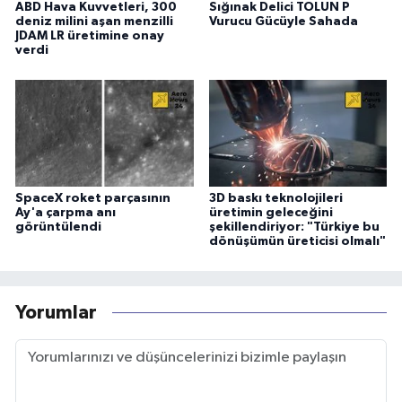
ABD Hava Kuvvetleri, 300
Sığınak Delici TOLUN P
deniz milini aşan menzilli
Vurucu Gücüyle Sahada
JDAM LR üretimine onay
verdi
SpaceX roket parçasının
3D baskı teknolojileri
Ay'a çarpma anı
üretimin geleceğini
görüntülendi
şekillendiriyor: "Türkiye bu
dönüşümün üreticisi olmalı"
Yorumlar