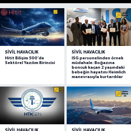
SIVIL HAVACILIK
SIVIL HAVACILIK
Hitit Bilişim 500’de
ISG personelinden örnek
Sektörel Yazılım Birincisi
müdahale: Boğazına
boncuk kaçan 2 yaşındaki
bebeğin hayatını Heimlich
manevrasıyla kurtardılar
SIVIL HAVACILIK
SIVIL HAVACILIK