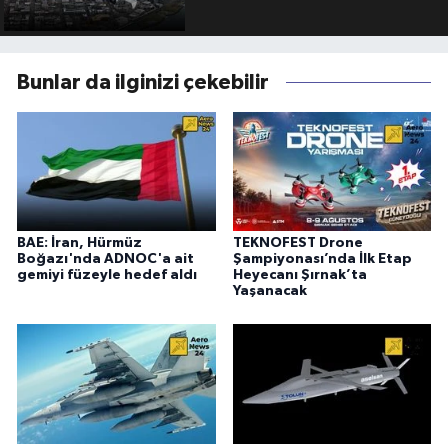
Bunlar da ilginizi çekebilir
BAE: İran, Hürmüz
TEKNOFEST Drone
Boğazı'nda ADNOC'a ait
Şampiyonası’nda İlk Etap
gemiyi füzeyle hedef aldı
Heyecanı Şırnak’ta
Yaşanacak