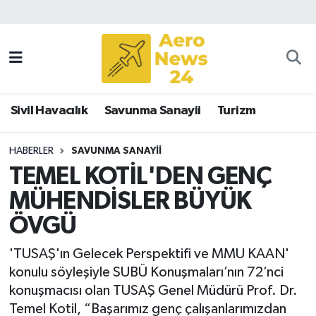
Sivil Havacılık
Savunma Sanayii
Sivil Havacılık
Savunma Sanayii
Turizm
Turizm
HABERLER
SAVUNMA SANAYII
TEMEL KOTİL'DEN GENÇ
MÜHENDİSLER BÜYÜK
ÖVGÜ
'TUSAŞ'ın Gelecek Perspektifi ve MMU KAAN'
konulu söyleşiyle SUBÜ Konuşmaları’nın 72’nci
konuşmacısı olan TUSAŞ Genel Müdürü Prof. Dr.
Temel Kotil, “Başarımız genç çalışanlarımızdan