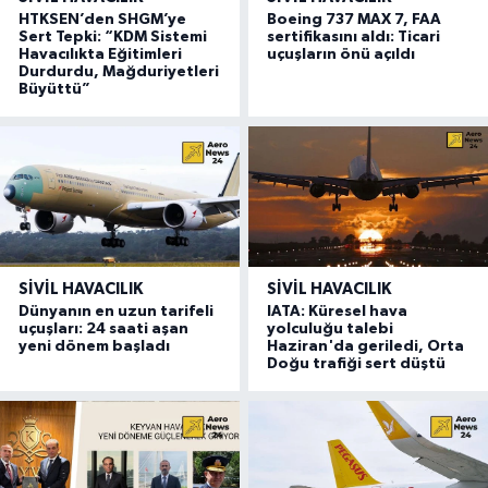
HTKSEN’den SHGM’ye
Boeing 737 MAX 7, FAA
Sert Tepki: “KDM Sistemi
sertifikasını aldı: Ticari
Havacılıkta Eğitimleri
uçuşların önü açıldı
Durdurdu, Mağduriyetleri
Büyüttü”
SIVIL HAVACILIK
SIVIL HAVACILIK
Dünyanın en uzun tarifeli
IATA: Küresel hava
uçuşları: 24 saati aşan
yolculuğu talebi
yeni dönem başladı
Haziran'da geriledi, Orta
Doğu trafiği sert düştü