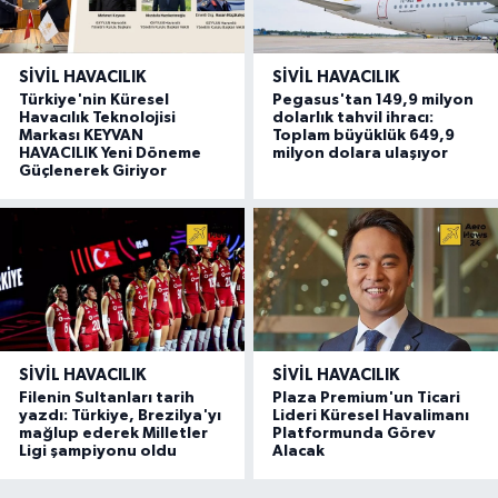
SIVIL HAVACILIK
SIVIL HAVACILIK
Türkiye'nin Küresel
Pegasus'tan 149,9 milyon
Havacılık Teknolojisi
dolarlık tahvil ihracı:
Markası KEYVAN
Toplam büyüklük 649,9
HAVACILIK Yeni Döneme
milyon dolara ulaşıyor
Güçlenerek Giriyor
SIVIL HAVACILIK
SIVIL HAVACILIK
Filenin Sultanları tarih
Plaza Premium'un Ticari
yazdı: Türkiye, Brezilya'yı
Lideri Küresel Havalimanı
mağlup ederek Milletler
Platformunda Görev
Ligi şampiyonu oldu
Alacak